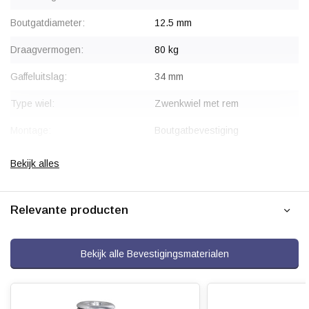
Boutgatdiameter:
12.5 mm
Draagvermogen:
80 kg
Gaffeluitslag:
34 mm
Type wiel:
Zwenkwiel met rem
Montage:
Boutgatbevestiging
Gaffel:
Staal, verzinkt
Bekijk alles
Rem:
Blokkeert wiel en draaikrans
gelijktijdig
Relevante producten
Velg:
Polypropyleen
Wiellager:
Centraal kogellager met
Bekijk alle Bevestigingsmaterialen
wielkappen
Bandage:
Grijs thermoplastisch rubber
(TPR), geïnjecteerd