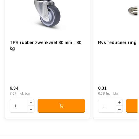
Hardheid band:
ca. 88 shore A
Rolweerstand:
Slijtvast:
TPR rubber zwenkwiel 80 mm - 80
R
Geluiddempend:
kg
Temperatuur:
- 20 / + 60 °C
Geschikt voor:
Vlakke en ruwe ondergrond
6,34
0,31
7,67
0,38
Incl. btw
Incl. btw