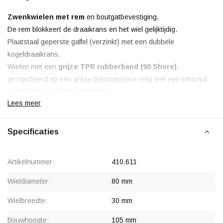
Zwenkwielen met rem
en boutgatbevestiging.
De rem blokkeert de draaikrans en het wiel gelijktijdig.
Plaatstaal geperste gaffel (verzinkt) met een dubbele
kogeldraaikrans.
Wielen met een
grijze TPR rubberband (90 Shore)
,
geïnjecteerd op een grijze polypropylene velg met een centraal
kogellager en afdichtingskappen.
Lees meer
Non marking, de grijze band laat geen strepen achter.
Korting vanaf 60 stuks
, zie staffelprijzen of neem contact op
Specificaties
voor een offerte.
Vanaf 120 stuks prijs op voorraad.
Artikelnummer:
410.611
Wieldiameter:
80 mm
Wielbreedte:
30 mm
Bouwhoogte:
105 mm