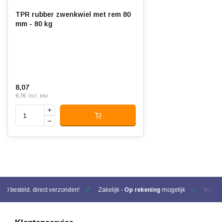
TPR rubber zwenkwiel met rem 80
mm - 80 kg
8,07
9,76
Incl. btw
00 besteld, direct verzonden!
Zakelijk -
Op rekening
mogelijk
Voor be