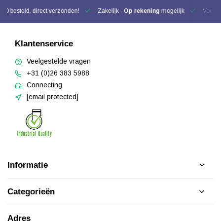
00 besteld, direct verzonden!
Zakelijk -
Op rekening
mogelijk
Voor be
Klantenservice
Veelgestelde vragen
+31 (0)26 383 5988
Connecting
[email protected]
Informatie
Categorieën
Adres