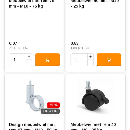
Meubelwiel met rem 75
Meubelwiel 40 mm - M10
mm - M10 - 75 kg
- 25 kg
6,07
0,83
7,34
1,00
Incl. btw
Incl. btw
-50%
OP = OP
Design meubelwiel met
Meubelwiel met rem 40
rem 67 mm - M10 - 50 kg
mm - M8 - 25 kg