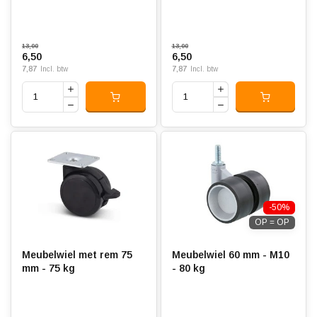
13,00
13,00
6,50
6,50
7,87
7,87
Incl. btw
Incl. btw
-50%
OP = OP
Meubelwiel met rem 75
Meubelwiel 60 mm - M10
mm - 75 kg
- 80 kg