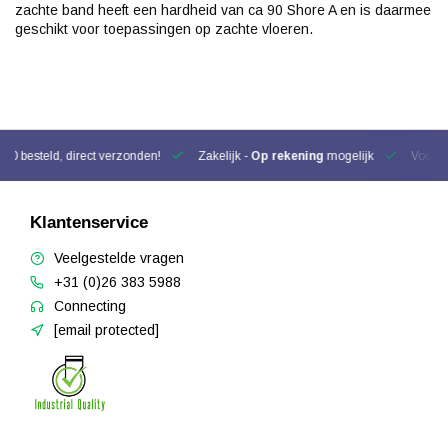
zachte band heeft een hardheid van ca 90 Shore A en is daarmee
geschikt voor toepassingen op zachte vloeren.
00 besteld, direct verzonden!
Zakelijk -
Op rekening
mogelijk
Voor be
Klantenservice
Veelgestelde vragen
+31 (0)26 383 5988
Connecting
[email protected]