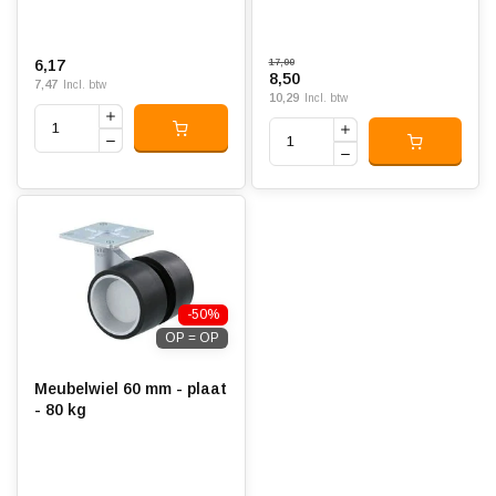
6,17
17,00
8,50
7,47
Incl. btw
10,29
Incl. btw
-50%
OP = OP
Meubelwiel 60 mm - plaat
- 80 kg