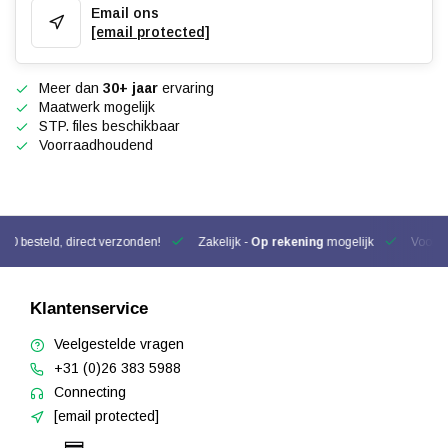
Email ons
[email protected]
Meer dan
30+ jaar
ervaring
Maatwerk mogelijk
STP. files beschikbaar
Voorraadhoudend
00 besteld, direct verzonden!
Zakelijk -
Op rekening
mogelijk
Voor be
Klantenservice
Veelgestelde vragen
+31 (0)26 383 5988
Connecting
[email protected]