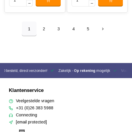
1
2
3
4
5
00 besteld, direct verzonden!
Zakelijk -
Op rekening
mogelijk
Voor be
Klantenservice
Veelgestelde vragen
+31 (0)26 383 5988
Connecting
[email protected]