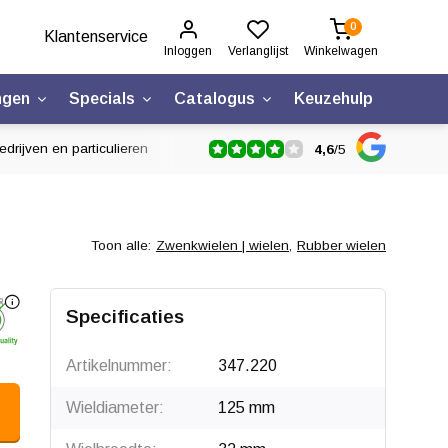
0
Klantenservice
Inloggen
Verlanglijst
Winkelwagen
ngen
Specials
Catalogus
Keuzehulp
drijven en particulieren
4,6
/
5
Toon alle:
Zwenkwielen | wielen
,
Rubber wielen
Specificaties
Artikelnummer:
347.220
Wieldiameter:
125 mm