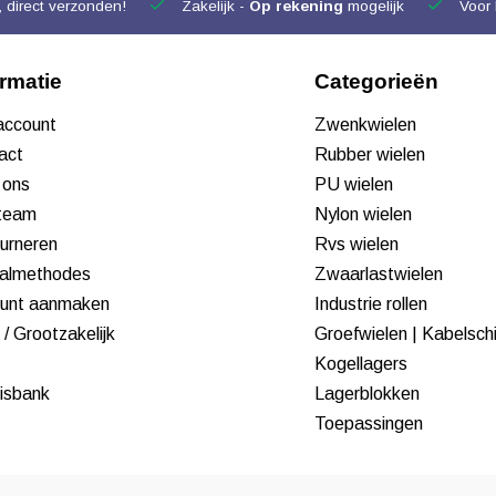
 direct verzonden!
Zakelijk -
Op rekening
mogelijk
Voor 
ormatie
Categorieën
 account
Zwenkwielen
act
Rubber wielen
 ons
PU wielen
team
Nylon wielen
urneren
Rvs wielen
almethodes
Zwaarlastwielen
unt aanmaken
Industrie rollen
/ Grootzakelijk
Groefwielen | Kabelsch
Kogellagers
isbank
Lagerblokken
Toepassingen