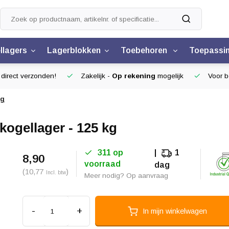
llagers
Lagerblokken
Toebehoren
Toepassi
 direct verzonden!
Zakelijk -
Op rekening
mogelijk
Voor be
kg
ogellager - 125 kg
311 op
1
8,90
voorraad
dag
(10,77
)
Incl. btw
Meer nodig? Op aanvraag
-
+
In mijn winkelwagen