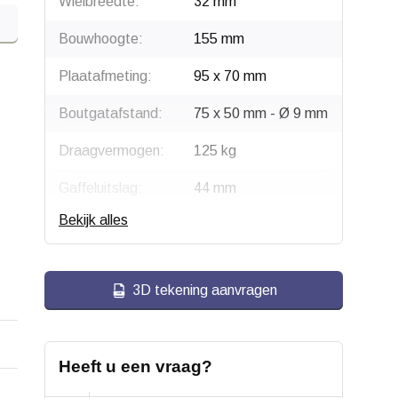
Wielbreedte:
32 mm
Bouwhoogte:
155 mm
Plaatafmeting:
95 x 70 mm
Boutgatafstand:
75 x 50 mm - Ø 9 mm
Draagvermogen:
125 kg
Gaffeluitslag:
44 mm
Bekijk alles
Type wiel:
Zwenkwiel
Montage:
Plaatbevestiging
3D tekening aanvragen
Gaffel:
Staal, verzinkt
Velg:
Polypropyleen
Heeft u een vraag?
Wiellager:
Enkel kogellager,
gecentreerd