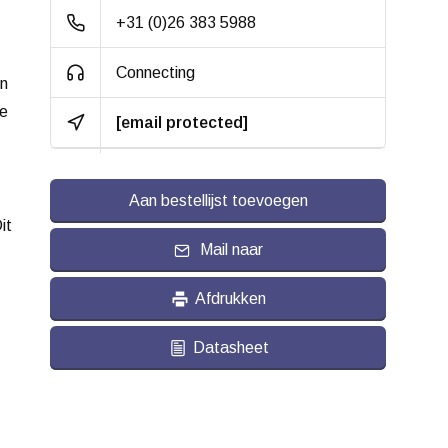
+31 (0)26 383 5988
Bandage:
Grijs Thermoplastisch
rubber (TPR),
Connecting
geïnjecteerd
en
te
[email protected]
Hardheid band:
ca. 88 shore A
Rolweerstand:
Aan bestellijst toevoegen
Slijtvast:
it
Geluiddempend:
Mail naar
Temperatuur:
- 20 / + 60 °C
Afdrukken
Geschikt voor:
Vlakke en ruwe
Datasheet
ondergrond