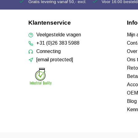
Gratis levering vanaf 50,- excl.
Voor 16:00 besteld,
Klantenservice
Inf
Veelgestelde vragen
Mijn
+31 (0)26 383 5988
Cont
Connecting
Over
[email protected]
Ons 
Reto
Beta
Acco
OEM 
Blog
Kenn