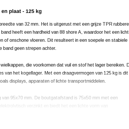
en plaat - 125 kg
reedte van 32 mm. Het is uitgerust met een grijze TPR rubber
 band heeft een hardheid van 88 shore A, waardoor het een lich
n of onschone vloeren. Dit resulteert in een soepele en stabiele
de band geen strepen achter.
wielkappen, die voorkomen dat vuil en stof het lager bereiken. D
ies van het kogellager. Met een draagvermogen van 125 kg is dit
oals displays, apparaten of lichte transportmiddelen.
ing van 95x70 mm. De boutgatafstand is 75x50 mm met een
ktrolytisch verzinkt en biedt het een lichte vorm van