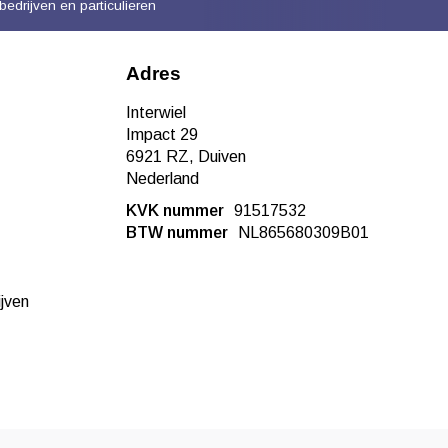
bedrijven en particulieren
Adres
Interwiel
Impact 29
6921 RZ, Duiven
Nederland
KVK nummer
91517532
BTW nummer
NL865680309B01
ijven