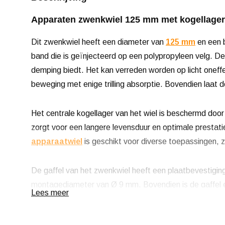
Apparaten zwenkwiel 125 mm met kogellager 
Dit zwenkwiel heeft een diameter van
125 mm
en een b
band die is geïnjecteerd op een polypropyleen velg. De
demping biedt. Het kan verreden worden op licht oneffe
beweging met enige trilling absorptie. Bovendien laat 
Het centrale kogellager van het wiel is beschermd door 
zorgt voor een langere levensduur en optimale prestat
apparaatwiel
is geschikt voor diverse toepassingen, z
De gaffel van het zwenkwiel heeft een plaatbevestig
montagediameter van Ø 9 mm. Bovendien is de gaffel ele
Lees meer
corrosiebestendigheid.