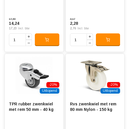
17,80
3,17
14,24
2,28
17,23
2,76
Incl. btw
Incl. btw
-20%
-20%
Uitlopend
Uitlopend
TPR rubber zwenkwiel
Rvs zwenkwiel met rem
met rem 50 mm - 40 kg
80 mm Nylon - 150 kg