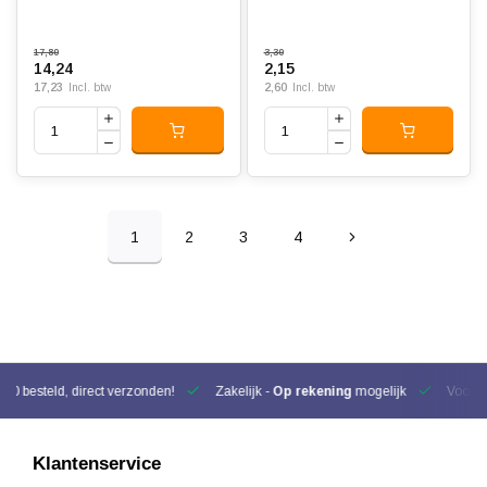
17,80
3,30
14,24
2,15
17,23
2,60
Incl. btw
Incl. btw
1
2
3
4
00 besteld, direct verzonden!
Zakelijk -
Op rekening
mogelijk
Voor be
Klantenservice