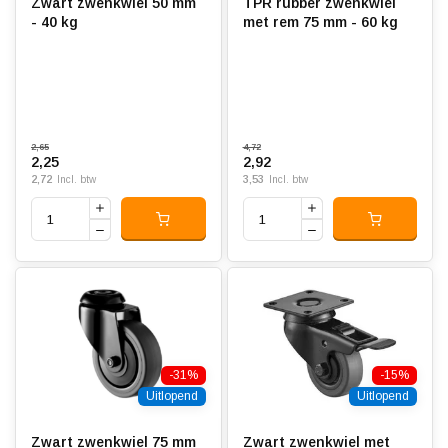
Zwart zwenkwiel 50 mm
TPR rubber zwenkwiel
- 40 kg
met rem 75 mm - 60 kg
2,65
4,72
2,25
2,92
2,72
3,53
Incl. btw
Incl. btw
-31%
-15%
Uitlopend
Uitlopend
Zwart zwenkwiel 75 mm
Zwart zwenkwiel met