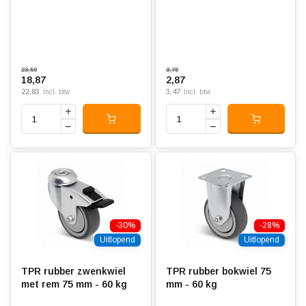
23,59
3,75
18,87
2,87
22,83
3,47
Incl. btw
Incl. btw
-30%
-28%
Uitlopend
Uitlopend
TPR rubber zwenkwiel
TPR rubber bokwiel 75
met rem 75 mm - 60 kg
mm - 60 kg