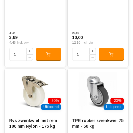
4,52
20,00
3,69
10,00
4,46
12,10
Incl. btw
Incl. btw
-20%
-23%
Uitlopend
Uitlopend
Rvs zwenkwiel met rem
TPR rubber zwenkwiel 75
100 mm Nylon - 175 kg
mm - 60 kg