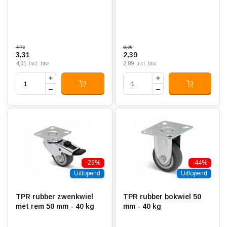
4,76
3,30
3,31
2,39
4,01
2,89
Incl. btw
Incl. btw
-25%
-44%
Uitlopend
Uitlopend
TPR rubber zwenkwiel
TPR rubber bokwiel 50
met rem 50 mm - 40 kg
mm - 40 kg