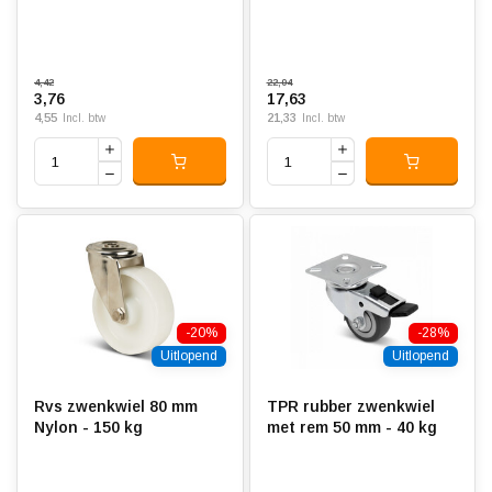
4,42
22,04
3,76
17,63
4,55
21,33
Incl. btw
Incl. btw
-20%
-28%
Uitlopend
Uitlopend
Rvs zwenkwiel 80 mm
TPR rubber zwenkwiel
Nylon - 150 kg
met rem 50 mm - 40 kg