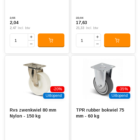
2,55
22,04
2,04
17,63
2,47
21,33
Incl. btw
Incl. btw
-20%
-35%
Uitlopend
Uitlopend
Rvs zwenkwiel 80 mm
TPR rubber bokwiel 75
Nylon - 150 kg
mm - 60 kg