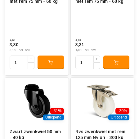
met rem 75 mm - 60 kg
met rem 75 mm - 60 kg
4,60
4,84
3,30
3,31
3,99
4,01
Incl. btw
Incl. btw
-31%
-20%
Uitlopend
Uitlopend
Zwart zwenkwiel 50 mm
Rvs zwenkwiel met rem
- 40 kg
125 mm Nylon - 300 kg