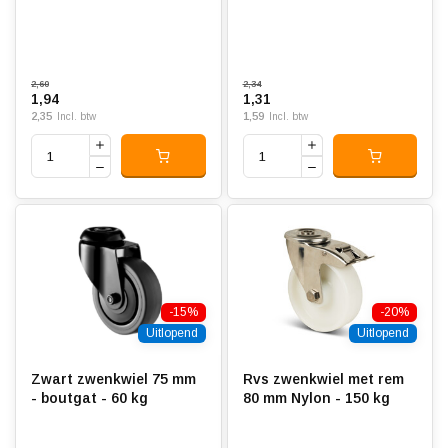
2,60
2,34
1,94
1,31
2,35
1,59
Incl. btw
Incl. btw
-15%
-20%
Uitlopend
Uitlopend
Zwart zwenkwiel 75 mm
Rvs zwenkwiel met rem
- boutgat - 60 kg
80 mm Nylon - 150 kg