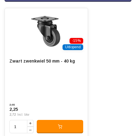
Wiellager:
Glijlager
Bandage:
Zwart Thermoplastisch rubber
(TPR), geïnjecteerd
Hardheid band:
ca. 88 shore A
-15%
Rolweerstand:
Uitlopend
Slijtvast:
Zwart zwenkwiel 50 mm - 40 kg
Geluiddempend:
Temperatuur:
- 20 / + 60 °C
Geschikt voor:
Vlakke en ruwe ondergrond
2,65
2,25
2,72
Incl. btw