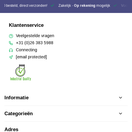
00 besteld, direct verzonden!
Zakelijk -
Op rekening
mogelijk
Voor be
Klantenservice
Veelgestelde vragen
+31 (0)26 383 5988
Connecting
[email protected]
Informatie
Categorieën
Adres