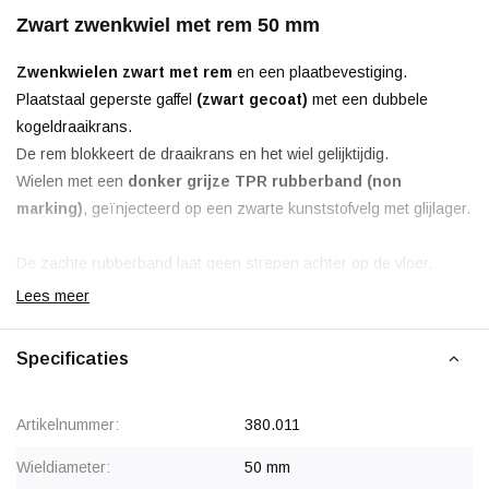
Zwart zwenkwiel met rem 50 mm
Zwenkwielen zwart met rem
en een plaatbevestiging.
Plaatstaal geperste gaffel
(zwart gecoat)
met een dubbele
kogeldraaikrans.
De rem blokkeert de draaikrans en het wiel gelijktijdig.
Wielen met een
donker
grijze TPR
rubberband (non
marking)
, geïnjecteerd op een zwarte kunststofvelg met glijlager.
De zachte rubberband laat geen strepen achter op de vloer,
echter op onbehandelde vloeren kunnen er weekmakers vrij
Lees meer
komen.
Specificaties
Opmerking:
Deze serie is uitlopend, voor de vervangende en
verbeterde zwenkwielen verwijzen wij u door naar onze
382
Artikelnummer:
380.011
serie
.
Wieldiameter:
50 mm