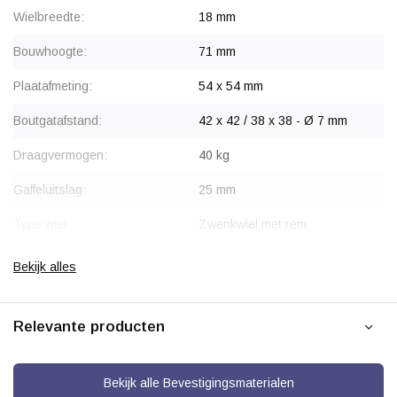
Wielbreedte:
18 mm
Bouwhoogte:
71 mm
Plaatafmeting:
54 x 54 mm
Boutgatafstand:
42 x 42 / 38 x 38 - Ø 7 mm
Draagvermogen:
40 kg
Gaffeluitslag:
25 mm
Type wiel:
Zwenkwiel met rem
Montage:
Plaatbevestiging
Bekijk alles
Gaffel:
Zwart gecoat
Relevante producten
Rem:
Blokkeert wiel en draaikrans
gelijktijdig
Velg:
Kunststof
Bekijk alle Bevestigingsmaterialen