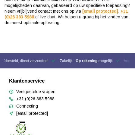
mogelijkheden daarvan, gebaseerd op uw specifieke toepassing?
Neem vrijblijvend contact met ons op via
[email protected]
,
+31
(0)26 383 5988
of live chat. Wij helpen u graag bij het vinden van
de meest optimale oplossing.
00 besteld, direct verzonden!
Zakelijk -
Op rekening
mogelijk
Voor be
Klantenservice
Veelgestelde vragen
+31 (0)26 383 5988
Connecting
[email protected]