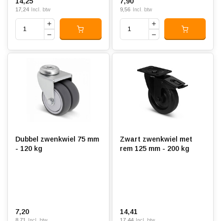
14,25
7,90
17,24
9,56
Incl. btw
Incl. btw
Dubbel zwenkwiel 75 mm
Zwart zwenkwiel met
- 120 kg
rem 125 mm - 200 kg
7,20
14,41
8,71
17,44
Incl. btw
Incl. btw