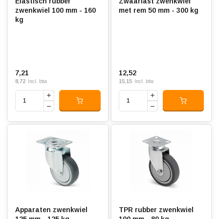
Elastisch rubber
Zwaarlast zwenkwiel
zwenkwiel 100 mm - 160
met rem 50 mm - 300 kg
kg
7,21
12,52
8,72
15,15
Incl. btw
Incl. btw
Apparaten zwenkwiel
TPR rubber zwenkwiel
125 mm - 125 kg
100 mm - 80 kg