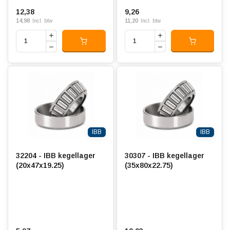
12,38
9,26
14,98
11,20
Incl. btw
Incl. btw
IBB
IBB
32204 - IBB kegellager
30307 - IBB kegellager
(20x47x19.25)
(35x80x22.75)