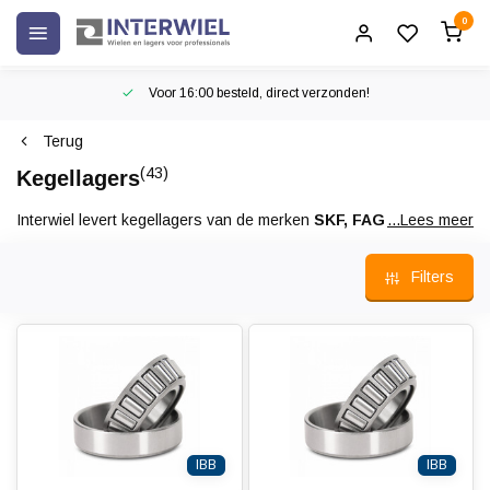
0
Voor 16:00 besteld, direct verzonden!
Terug
(43)
Kegellagers
Interwiel levert kegellagers van de merken
SKF, FAG en
...Lees meer
IBB.
Door de conische vormgeving zijn de kegellagers geschikt
voor opname van axiale en radiale belasting. De kegellagers
Filters
bestaan uit een uitneembare cone (kooi met ringen) en een cup
(buitenring).
IBB
IBB