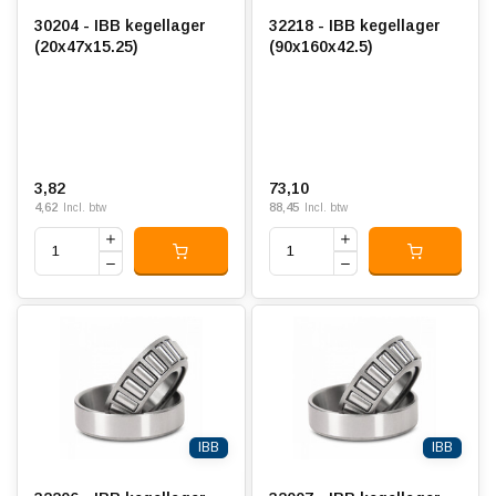
30204 - IBB kegellager
32218 - IBB kegellager
(20x47x15.25)
(90x160x42.5)
3,82
73,10
4,62
88,45
Incl. btw
Incl. btw
IBB
IBB