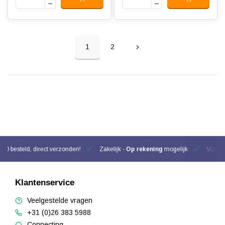
1
2
00 besteld, direct verzonden!
Zakelijk -
Op rekening
mogelijk
Voor be
Klantenservice
Veelgestelde vragen
+31 (0)26 383 5988
Connecting