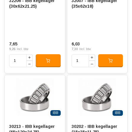
32206 - IBB kegellager
32007 - IBB kegellager
(30x62x21.25)
(35x62x18)
7,65
6,03
9,26
7,30
Incl. btw
Incl. btw
IBB
IBB
30213 - IBB kegellager
30202 - IBB kegellager
(65x120x24.75)
(15x35x11.75)