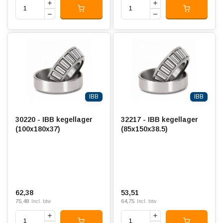
IBB
IBB
30220 - IBB kegellager
32217 - IBB kegellager
(100x180x37)
(85x150x38.5)
62,38
53,51
75,48
64,75
Incl. btw
Incl. btw