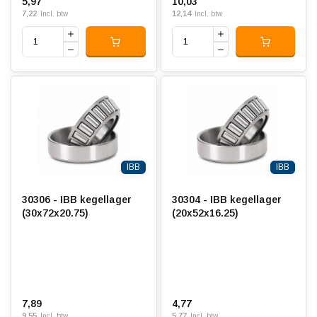
5,97
10,03
7,22
12,14
Incl. btw
Incl. btw
IBB
IBB
30306 - IBB kegellager
30304 - IBB kegellager
(30x72x20.75)
(20x52x16.25)
7,89
4,77
9,55
5,77
Incl. btw
Incl. btw