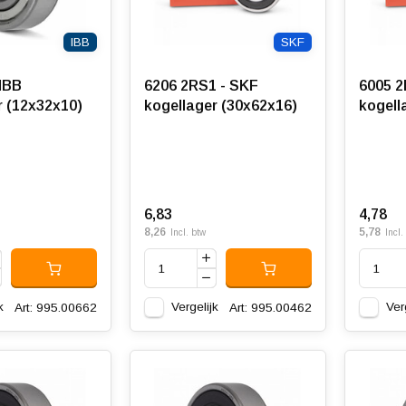
IBB
SKF
 IBB
6206 2RS1 - SKF
6005 2
r (12x32x10)
kogellager (30x62x16)
kogell
6,83
4,78
8,26
5,78
Incl. btw
Incl.
k
Vergelijk
Ver
Art: 995.00662
Art: 995.00462