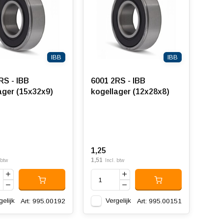
IBB
IBB
RS - IBB
6001 2RS - IBB
ager (15x32x9)
kogellager (12x28x8)
1,25
1,51
 btw
Incl. btw
gelijk
Vergelijk
Art: 995.00192
Art: 995.00151