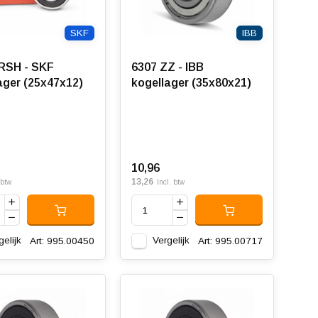
SKF
IBB
RSH - SKF
6307 ZZ - IBB
ager (25x47x12)
kogellager (35x80x21)
10,96
13,26
 btw
Incl. btw
gelijk
Vergelijk
Art: 995.00450
Art: 995.00717