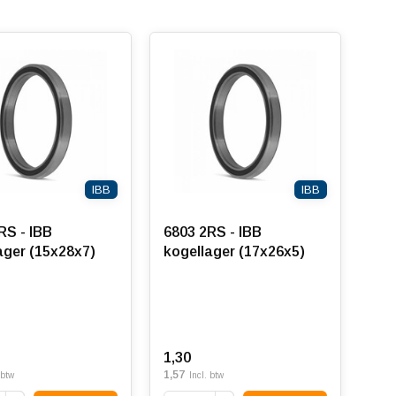
IBB
IBB
RS - IBB
6803 2RS - IBB
ager (15x28x7)
kogellager (17x26x5)
1,30
1,57
 btw
Incl. btw