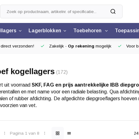
llagers
Lagerblokken
Toebehoren
Toepassi
 direct verzonden!
Zakelijk -
Op rekening
mogelijk
Voor be
ef kogellagers
(172)
ert uit voorraad
SKF, FAG en prijs aantrekkelijke IBB diepgr
rentallen en met name voor een radiale belasting. Qua afdichti
len of rubber afdichting. De afgedichte diepgroeflagers hoeven
 voorzien van vet.
Pagina 1 van 8