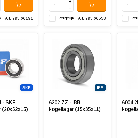
k
Vergelijk
Ver
Art: 995.00191
Art: 995.00538
SKF
IBB
 - SKF
6202 ZZ - IBB
6004 2
r (20x52x15)
kogellager (15x35x11)
kogell