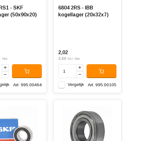
RS1 - SKF
6804 2RS - IBB
ager (50x90x20)
kogellager (20x32x7)
2,02
2,44
l. btw
Incl. btw
gelijk
Vergelijk
Art: 995.00464
Art: 995.00105