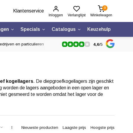
0
Klantenservice
Inloggen
Verlanglijst
Winkelwagen
ngen
Specials
Catalogus
Keuzehulp
drijven en particulieren
4,6
/
5
oef kogellagers
. De diepgroefkogellagers zijn geschikt
ng worden de lagers aangeboden in een open lager en
 niet gesmeerd te worden omdat het lager voor de
Nieuwste producten
Laagste prijs
Hoogste prijs