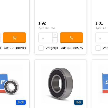
1,92
1,01
2,32
1,22
Incl. btw
Incl.
k
Vergelijk
Ver
Art: 995.00203
Art: 995.00575
SKF
IBB