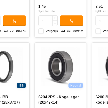
1,45
2,51
1,75
3,04
Incl. btw
Incl.
k
Vergelijk
Ver
Art: 995.00474
Art: 995.00912
IBB
Neutral
- IBB
6204 2RS - Kogellager
6200 2
r (25x37x7)
(20x47x14)
kogell