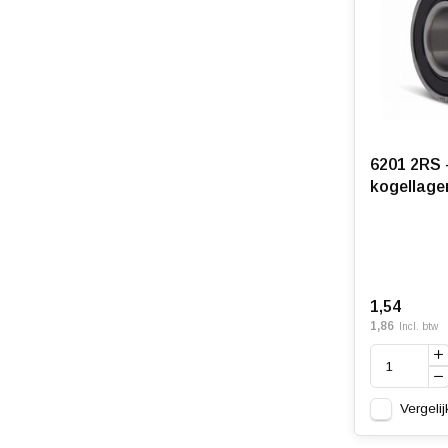
6201 2RS 
kogellage
1,54
1,86
Incl. btw
Vergelij