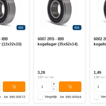
IBB
IBB
- IBB
6007 2RS - IBB
6002 2
r (12x32x10)
kogellager (35x62x14)
kogell
3,28
1,49
3,97
1,80
Incl. btw
Incl.
k
Vergelijk
Ver
Art: 995.00572
Art: 995.00564