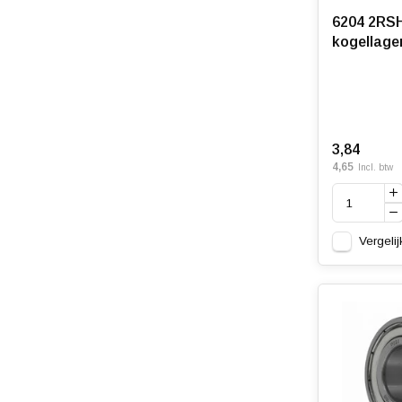
6204 2RSH
kogellage
3,84
4,65
Incl. btw
Vergelij