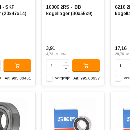
 - SKF
16006 2RS - IBB
6210 2
r (20x47x14)
kogellager (30x55x9)
kogell
3,91
17,16
4,73
20,76
Incl. btw
Inc
k
Vergelijk
Ver
Art: 995.00461
Art: 995.00637