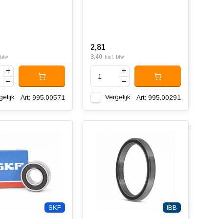
2,81
3,40
 btw
Incl. btw
gelijk
Vergelijk
Art: 995.00571
Art: 995.00291
SKF
IBB