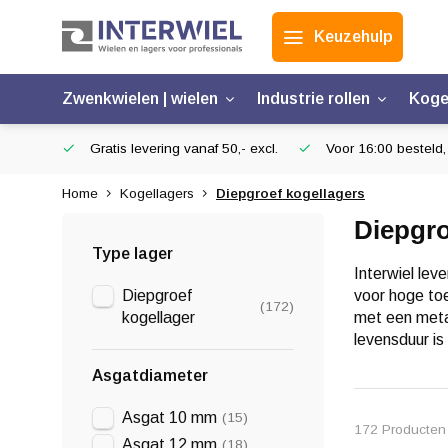
Keuzehulp
Zwenkwielen | wielen
Industrie rollen
Koge
Gratis levering vanaf 50,- excl.
Voor 16:00 besteld,
Home
Kogellagers
Diepgroef kogellagers
Diepgro
Type lager
Interwiel lev
Diepgroef
voor hoge toe
(172)
kogellager
met een meta
levensduur is
Asgatdiameter
Asgat 10 mm
(15)
172 Producten
Asgat 12 mm
(18)