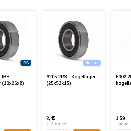
IBB
Neutral
- IBB
6205 2RS - Kogellager
6902 2
r (10x26x8)
(25x52x15)
kogell
2,45
1,59
2,96
1,92
Incl. btw
Incl.