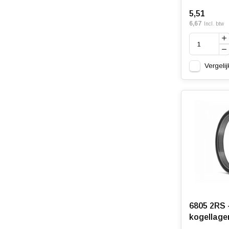
5,51
6,67
Incl. btw
Vergelij
6805 2RS 
kogellage