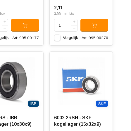
2,11
2,55
 btw
Incl. btw
gelijk
Vergelijk
Art: 995.00177
Art: 995.00270
IBB
SKF
RS - IBB
6002 2RSH - SKF
ager (10x30x9)
kogellager (15x32x9)