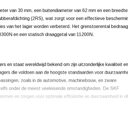
ter van 30 mm, een buitendiameter van 62 mm en een breedte
rubberafdichting (2RS), wat zorgt voor een effectieve beschermi
ties van het lager worden verbeterd. Het grenstoerental bedraag
0300N en een statisch draaggetal van 11200N.
 en staat wereldwijd bekend om zijn uitzonderlijke kwaliteit e
F-lagers die voldoen aan de hoogste standaarden voor duurzaamh
epassingen, zoals in de automotive, machinebouw, en zware
es zelfs onder de meest veeleisende omstandigheden. De SKF
normen en zorgen voor optimale efficiëntie en duurzaamheid in e
malige grote projecten geven wij korting.
Neem contact m