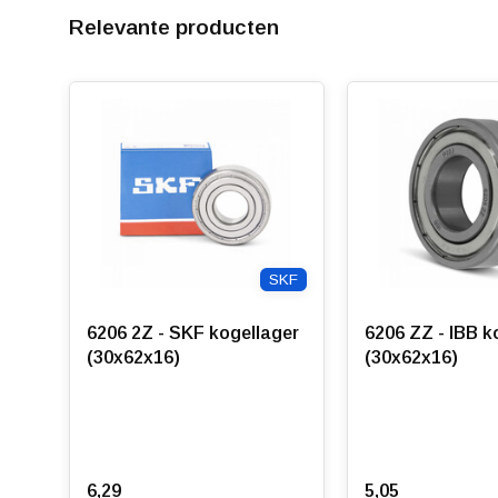
ons op voor meer informatie.
Relevante producten
SKF
6206 2Z - SKF kogellager
6206 ZZ - IBB k
(30x62x16)
(30x62x16)
6,29
5,05