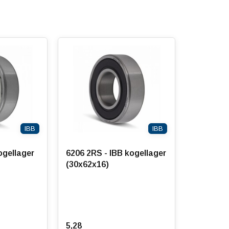
IBB
IBB
ogellager
6206 2RS - IBB kogellager
(30x62x16)
5,28