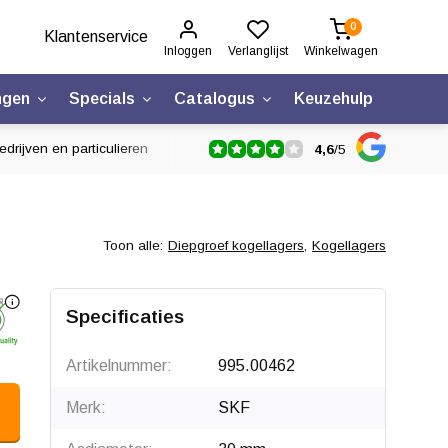
0
Klantenservice
Inloggen
Verlanglijst
Winkelwagen
ngen
Specials
Catalogus
Keuzehulp
drijven en particulieren
4,6
/
5
Toon alle:
Diepgroef kogellagers
,
Kogellagers
Specificaties
Artikelnummer:
995.00462
Merk:
SKF