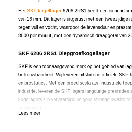
Het
SKF kogellager
6206 2RS1 heeft een binnendiame
van 16 mm. Dit lager is uitgerust met een tweezijdige 
tegen vuil en vocht, waardoor de levensduur en presta
8000 per minuut, met een dynamisch draaggetal van 2
SKF 6206 2RS1 Diepgroefkogellager
SKF is een toonaangevend merk op het gebied van lagers
betrouwbaarheid. Wij leveren uitsluitend officiële SK
en prestaties. Met een breed scala aan industriële to
industrie, leveren de SKF lagers langdurige prestati
kogellagers zijn vervaardigd volgens strenge kwaliteits
toepassing.
Lees meer
Voor OEM-klanten, terugkerende aantallen of een