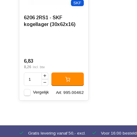
SKF
6206 2RS1 - SKF
kogellager (30x62x16)
6,83
8,26
Incl. btw
Vergelijk
Art: 995.00462
Gratis levering vanaf 50,- excl.
Voor 16:00 besteld,