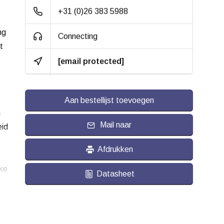
+31 (0)26 383 5988
EAN:
7316577758774
ng
Connecting
Gewicht:
0.200 kg
t
[email protected]
Aan bestellijst toevoegen
n
Mail naar
eid
Afdrukken
lke
Datasheet
et