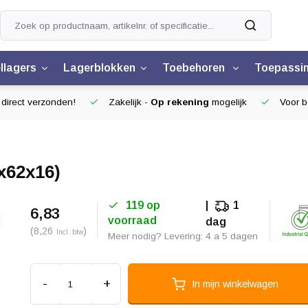
llagers
Lagerblokken
Toebehoren
Toepassi
 direct verzonden!
Zakelijk -
Op rekening
mogelijk
Voor be
x62x16)
119 op
1
6,83
voorraad
dag
(8,26
)
Incl. btw
Meer nodig? Levering: 4 a 5 dagen
-
+
In mijn winkelwagen