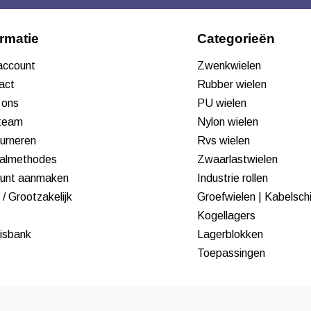
ormatie
Categorieën
 account
Zwenkwielen
act
Rubber wielen
 ons
PU wielen
team
Nylon wielen
urneren
Rvs wielen
almethodes
Zwaarlastwielen
unt aanmaken
Industrie rollen
/ Grootzakelijk
Groefwielen | Kabelsch
Kogellagers
isbank
Lagerblokken
Toepassingen