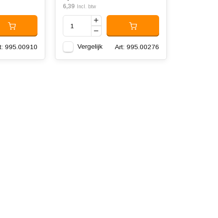
6,39
Incl. btw
Vergelijk
t: 995.00910
Art: 995.00276