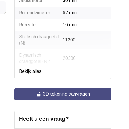
Asdiameter:
30 mm
Buitendiameter:
62 mm
Breedte:
16 mm
Statisch draaggetal
11200
(N):
Dynamisch
20300
draaggetal (N):
Bekijk alles
Grenstoerental
8000
(1/min):
Type:
6206 2RS1
3D tekening aanvragen
Soort:
Eenrijig diepgroef
kogellager
Heeft u een vraag?
Afdichting:
2RS - Tweezijdige
rubberafdichting