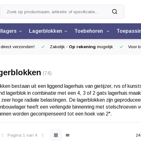
llagers
Lagerblokken
Toebehoren
Toepassi
 direct verzonden!
Zakelijk -
Op rekening
mogelijk
Voor be
gerblokken
(74)
kken bestaan uit een liggend lagerhuis van gietijzer, rvs of ku
nd lagerblok in combinatie met een 4, 3 of 2 gats lagerhuis maak
 zeer hoge radiale belastingen. De lagerblokken zijn geproduce
inbouwlager heeft een verlengde binnenring met stelschroeven 
kunnen worden gecompenseerd tot een hoek van 2°.
Pagina 1 van 4