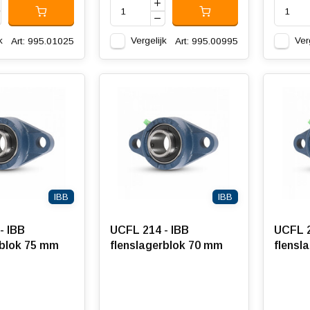
k
Vergelijk
Ver
Art: 995.01025
Art: 995.00995
IBB
IBB
- IBB
UCFL 214 - IBB
UCFL 2
rblok 75 mm
flenslagerblok 70 mm
flensl