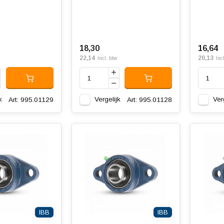
18,30
16,64
22,14
20,13
Incl. btw
Inc
k
Vergelijk
Ver
Art: 995.01129
Art: 995.01128
IBB
IBB