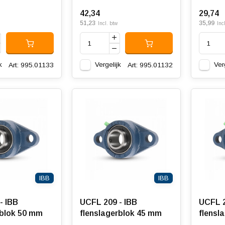
42,34
29,74
51,23
35,99
Incl. btw
Inc
k
Vergelijk
Ver
Art: 995.01133
Art: 995.01132
IBB
IBB
- IBB
UCFL 209 - IBB
UCFL 2
rblok 50 mm
flenslagerblok 45 mm
flensl