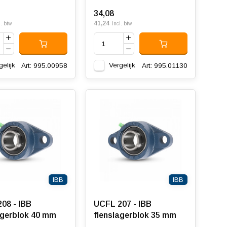
34,08
41,24
l. btw
Incl. btw
gelijk
Vergelijk
Art: 995.00958
Art: 995.01130
IBB
IBB
08 - IBB
UCFL 207 - IBB
agerblok 40 mm
flenslagerblok 35 mm