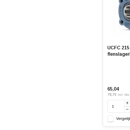
UCFC 215 
flenslage
65,04
78,70
Incl. btw
Vergelij