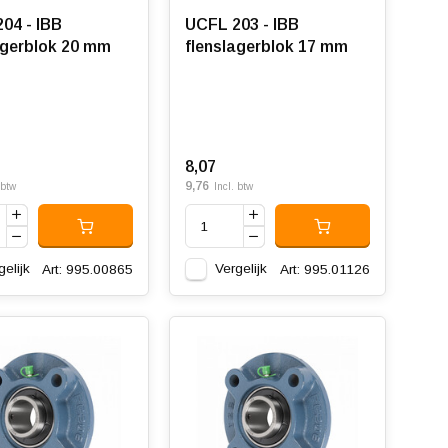
04 - IBB
UCFL 203 - IBB
agerblok 20 mm
flenslagerblok 17 mm
8,07
9,76
 btw
Incl. btw
gelijk
Vergelijk
Art: 995.00865
Art: 995.01126