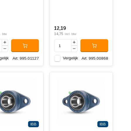
12,19
14,75
l. btw
Incl. btw
gelijk
Vergelijk
Art: 995.01127
Art: 995.00868
IBB
IBB