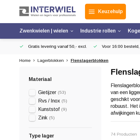
Keuzehulp
Zwenkwielen | wielen
Industrie rollen
Koge
Gratis levering vanaf 50,- excl.
Voor 16:00 besteld,
Home
Lagerblokken
Flenslagerblokken
Flensla
Materiaal
Flenslagerblo
Gietijzer
van een ligge
(53)
geschikt voor
Rvs / Inox
(5)
robuust. Het 
Kunststof
(9)
afwijkingen 
Zink
(5)
74 Producten
Type lager