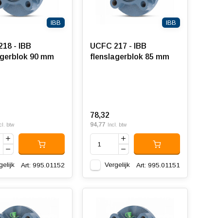
IBB
IBB
18 - IBB
UCFC 217 - IBB
agerblok 90 mm
flenslagerblok 85 mm
78,32
94,77
cl. btw
Incl. btw
gelijk
Vergelijk
Art: 995.01152
Art: 995.01151