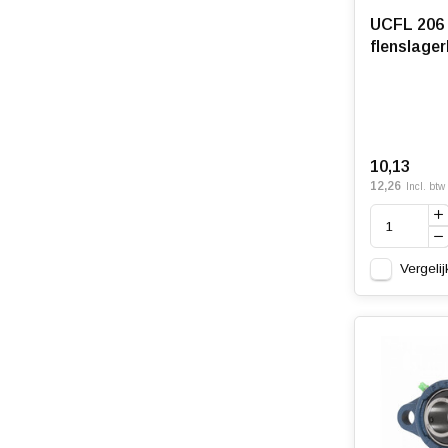
UCFL 206 
flenslage
10,13
12,26
Incl. btw
Vergelij