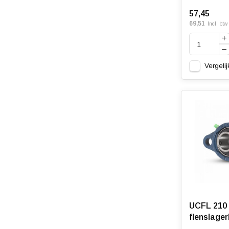
57,45
69,51
Incl. btw
Vergelij
UCFL 210 
flenslage