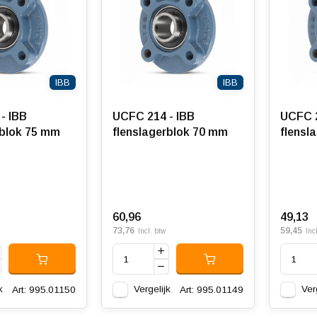
IBB
IBB
- IBB
UCFC 214 - IBB
UCFC 2
rblok 75 mm
flenslagerblok 70 mm
flensl
60,96
49,13
73,76
59,45
Incl. btw
Inc
k
Vergelijk
Ver
Art: 995.01150
Art: 995.01149