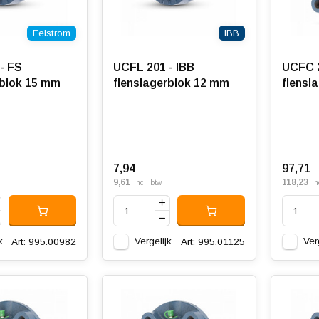
Felstrom
IBB
- FS
UCFL 201 - IBB
UCFC 2
rblok 15 mm
flenslagerblok 12 mm
flensl
7,94
97,71
9,61
118,23
Incl. btw
In
k
Vergelijk
Ver
Art: 995.00982
Art: 995.01125