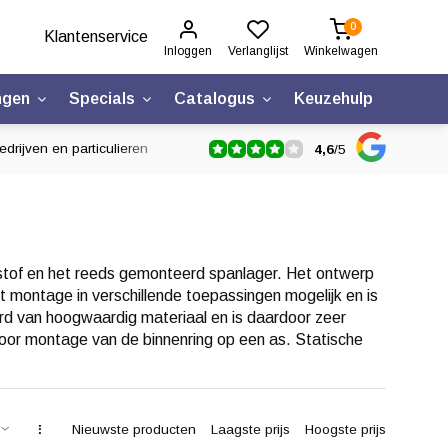
0
Klantenservice
Inloggen
Verlanglijst
Winkelwagen
ngen
Specials
Catalogus
Keuzehulp
drijven en particulieren
4,6
/
5
nststof en het reeds gemonteerd spanlager. Het ontwerp
t montage in verschillende toepassingen mogelijk en is
erd van hoogwaardig materiaal en is daardoor zeer
voor montage van de binnenring op een as. Statische
Nieuwste producten
Laagste prijs
Hoogste prijs