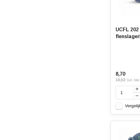
UCFL 202 
flenslage
8,70
10,53
Incl. btw
Vergelij