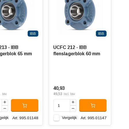
IBB
IBB
13 - IBB
UCFC 212 - IBB
agerblok 65 mm
flenslagerblok 60 mm
40,93
49,53
l. btw
Incl. btw
gelijk
Vergelijk
Art: 995.01148
Art: 995.01147