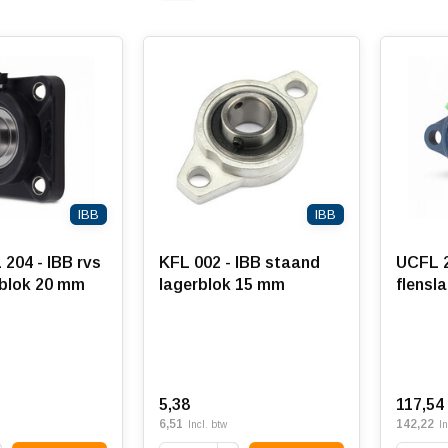
IBB
IBB
204 - IBB rvs
KFL 002 - IBB staand
UCFL 2
rblok 20 mm
lagerblok 15 mm
flensl
5,38
117,54
6,51
142,22
Incl. btw
In