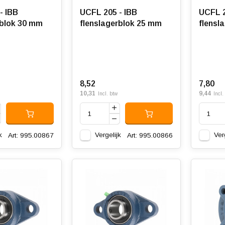
- IBB
UCFL 205 - IBB
UCFL 2
rblok 30 mm
flenslagerblok 25 mm
flensl
8,52
7,80
10,31
9,44
Incl. btw
Incl.
k
Vergelijk
Ver
Art: 995.00867
Art: 995.00866