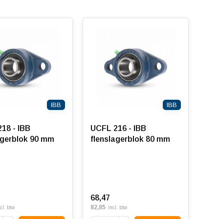
IBB
IBB
18 - IBB
UCFL 216 - IBB
agerblok 90 mm
flenslagerblok 80 mm
68,47
82,85
cl. btw
Incl. btw