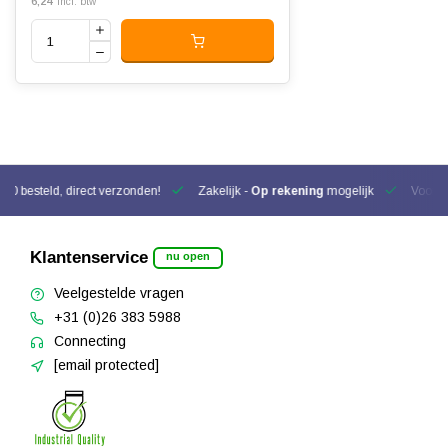
6,24
Incl. btw
00 besteld, direct verzonden!
Zakelijk -
Op rekening
mogelijk
Voor be
Klantenservice
nu open
Veelgestelde vragen
+31 (0)26 383 5988
Connecting
[email protected]