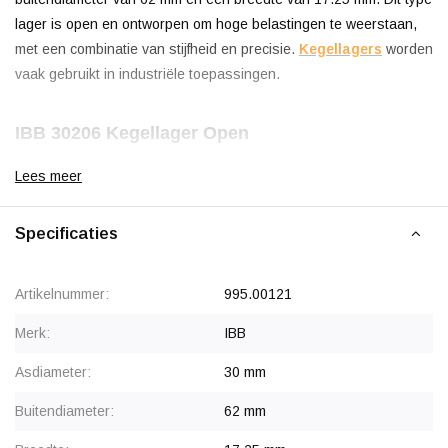
lager is open en ontworpen om hoge belastingen te weerstaan,
met een combinatie van stijfheid en precisie.
Kegellagers
worden
vaak gebruikt in industriële toepassingen.
IBB 30206 Kegellager Open
IBB is een merk dat bekend staat om zijn betrouwbaarheid en
Lees meer
kwaliteit in kogellagers. Het biedt een goede balans tussen
prestaties en kosten, waardoor het geschikt is voor
Specificaties
standaardtoepassingen. Industriële toepassingen van deze
kogellagers zijn onder andere in transportbanden,
Artikelnummer:
995.00121
landbouwmachines en bouwapparatuur. Geproduceerd volgens
Europese standaarden, levert IBB een betrouwbaar industrieel
Merk:
IBB
product.
Asdiameter:
30 mm
Voor OEM-klanten, terugkerende aantallen of eenmalige
Buitendiameter:
62 mm
grote projecten geven wij korting.
Neem contact met ons op