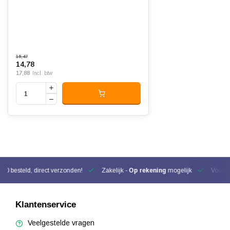
18,47
14,78
17,88
Incl. btw
00 besteld, direct verzonden!
Zakelijk -
Op rekening
mogelijk
Voor be
Klantenservice
Veelgestelde vragen