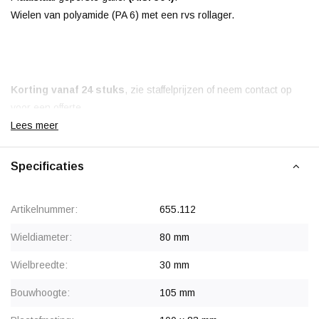
Wielen van polyamide (PA 6) met een rvs rollager.
Korting vanaf 24 stuks
, zie staffelprijzen of neem contact op
voor een offerte.
Vanaf 50 stuks prijs op aanvraag.
Lees meer
Specificaties
Artikelnummer:
655.112
Wieldiameter:
80 mm
Wielbreedte:
30 mm
Bouwhoogte:
105 mm