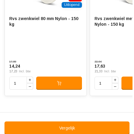
Uitlopend
Temperatuur:
- 40 / + 90 °C
Geschikt voor:
Vlakke ondergrond
Rvs zwenkwiel 80 mm Nylon - 150
Rvs zwenkwiel met
kg
Nylon - 150 kg
17,80
22,04
14,24
17,63
17,23
21,33
Incl. btw
Incl. btw
Vergelijk