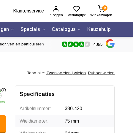
0
Klantenservice
Inloggen
Verlanglijst
Winkelwagen
ngen
Specials
Catalogus
Keuzehulp
drijven en particulieren
4,6
/
5
Toon alle:
Zwenkwielen | wielen
,
Rubber wielen
Specificaties
Artikelnummer:
380.420
Wieldiameter:
75 mm