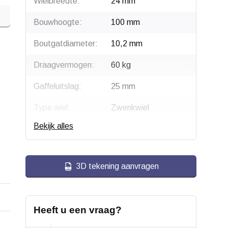
Wielbreedte:
24 mm
Bouwhoogte:
100 mm
Boutgatdiameter:
10,2 mm
Draagvermogen:
60 kg
Gaffeluitslag:
25 mm
Type wiel:
Zwenkwiel
Bekijk alles
Montage:
Boutgatbevestiging
Gaffel:
Zwart gecoat
3D tekening aanvragen
Velg:
Kunststof
Wiellager:
Glijlager
Heeft u een vraag?
Bandage:
Zwart
Thermoplastisch