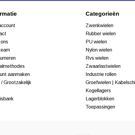
ormatie
Categorieën
 account
Zwenkwielen
act
Rubber wielen
 ons
PU wielen
team
Nylon wielen
urneren
Rvs wielen
almethodes
Zwaarlastwielen
unt aanmaken
Industrie rollen
/ Grootzakelijk
Groefwielen | Kabelsch
Kogellagers
isbank
Lagerblokken
Toepassingen