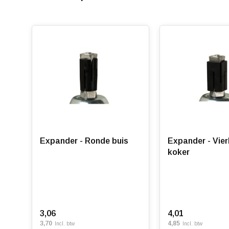
Expander - Ronde buis
Expander - Vie
koker
3,06
4,01
3,70
4,85
Incl. btw
Incl. btw