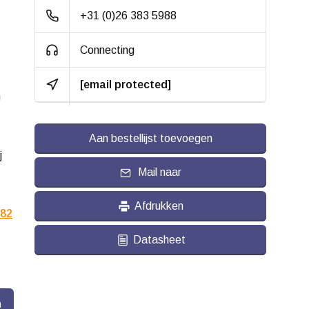
rubber (TPR),
+31 (0)26 383 5988
geïnjecteerd
Connecting
Hardheid band:
ca. 88 shore A
[email protected]
Rolweerstand:
n
Slijtvast:
Aan bestellijst toevoegen
Geluiddempend:
j
Temperatuur:
Mail naar
- 20 / + 60 °C
Geschikt voor:
Vlakke en ruwe
Afdrukken
82
ondergrond
Datasheet
n