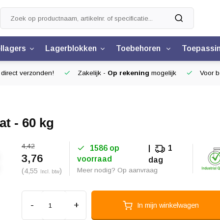
llagers
Lagerblokken
Toebehoren
Toepassi
 direct verzonden!
Zakelijk -
Op rekening
mogelijk
Voor be
t - 60 kg
4,42
1586 op
1
3,76
voorraad
dag
Meer nodig? Op aanvraag
(4,55
)
Incl. btw
-
+
In mijn winkelwagen