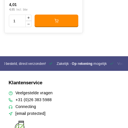
4,01
4,85
Incl. btw
00 besteld, direct verzonden!
Zakelijk -
Op rekening
mogelijk
Voor be
Klantenservice
Veelgestelde vragen
+31 (0)26 383 5988
Connecting
[email protected]