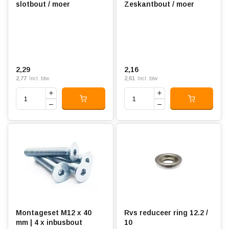
slotbout / moer
Zeskantbout / moer
2,29
2,16
2,77
2,61
Incl. btw
Incl. btw
Montageset M12 x 40
Rvs reduceer ring 12.2 /
mm | 4 x inbusbout
10