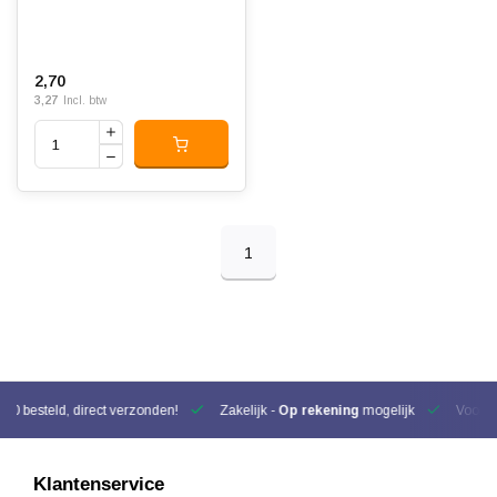
2,70
3,27
Incl. btw
1
00 besteld, direct verzonden!
Zakelijk -
Op rekening
mogelijk
Voor be
Klantenservice