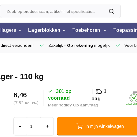
llagers
Lagerblokken
Toebehoren
Toepassi
 direct verzonden!
Zakelijk -
Op rekening
mogelijk
Voor be
ger - 110 kg
301 op
1
6,46
voorraad
dag
(7,82
)
Incl. btw
Meer nodig? Op aanvraag
-
+
In mijn winkelwagen