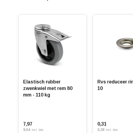
Elastisch rubber
Rvs reduceer ring 12.
zwenkwiel met rem 80
10
mm - 110 kg
7,97
0,31
9,64
0,38
Incl. btw
Incl. btw