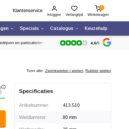
0
Klantenservice
Inloggen
Verlanglijst
Winkelwagen
ngen
Specials
Catalogus
Keuzehulp
drijven en particulieren
4,6
/
5
Toon alle:
Zwenkwielen | wielen
,
Rubber wielen
Specificaties
Artikelnummer:
413.510
Wieldiameter:
80 mm