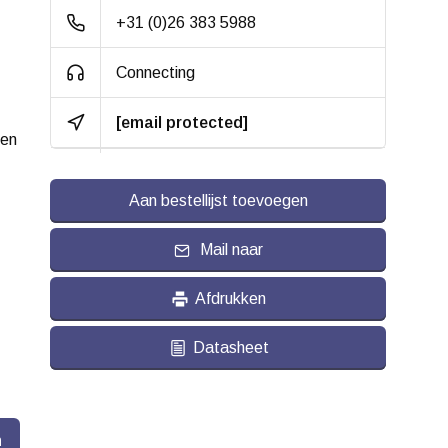
+31 (0)26 383 5988
Hardheid band:
ca. 65 shore A
Connecting
Rolweerstand:
Slijtvast:
[email protected]
een
Geluiddempend:
Aan bestellijst toevoegen
Temperatuur:
- 20 / + 60 °C
Geschikt voor:
Vlakke ondergrond
Mail naar
en buitenterrein
Afdrukken
Datasheet
n