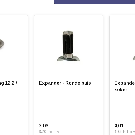
2 /
Expander - Ronde buis
Expander
koker
3,06
4,01
3,70
4,85
Incl. btw
Incl. btw