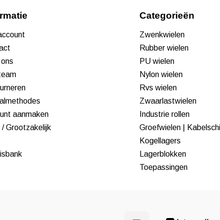
ormatie
Categorieën
 account
Zwenkwielen
act
Rubber wielen
 ons
PU wielen
team
Nylon wielen
urneren
Rvs wielen
almethodes
Zwaarlastwielen
unt aanmaken
Industrie rollen
/ Grootzakelijk
Groefwielen | Kabelsch
Kogellagers
isbank
Lagerblokken
Toepassingen