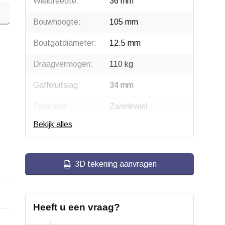
Wielbreedte:
36 mm
Bouwhoogte:
105 mm
Boutgatdiameter:
12.5 mm
Draagvermogen:
110 kg
Gaffeluitslag:
34 mm
Type wiel:
Zwenkwiel
Bekijk alles
Montage:
Boutgatbevestiging
Gaffel:
Staal, verzinkt
3D tekening aanvragen
Velg:
Polyamide (PA6)
Wiellager:
Rollager / Naaldlager
Heeft u een vraag?
Bandage:
Grijs elastisch rubber,
gevulkaniseerd