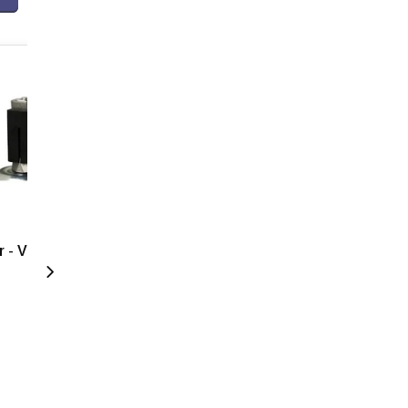
 - Vierkante
Elastisch rubber wiel 80
mm - 110 kg
3,68
4,45
Incl. btw