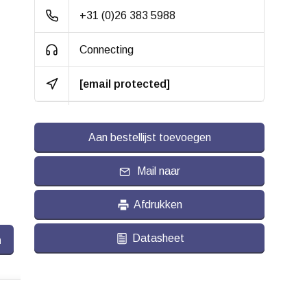
Rolweerstand:
+31 (0)26 383 5988
Slijtvast:
Connecting
Geluiddempend:
[email protected]
Temperatuur:
- 40 / + 90 °C
Geschikt voor:
Vlakke ondergrond
Aan bestellijst toevoegen
Mail naar
Afdrukken
Datasheet
n