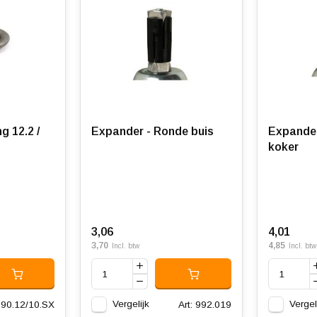
2 /
Expander - Ronde buis
Expander
koker
3,06
4,01
3,70
4,85
Incl. btw
Incl. btw
Vergelijk
Vergel
 990.12/10.SX
Art: 992.019