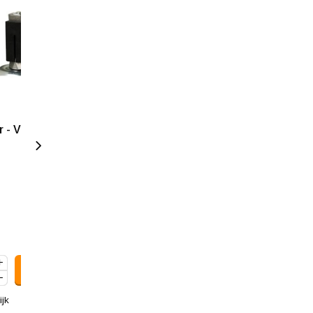
 - Vierkante
Nylon wiel 80 mm - 130 kg
3,20
3,87
Incl. btw
ijk
Vergelijk
Art: 992.427
Art: 150.112