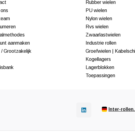
act
Rubber wielen
 ons
PU wielen
team
Nylon wielen
urneren
Rvs wielen
almethodes
Zwaarlastwielen
unt aanmaken
Industrie rollen
/ Grootzakelijk
Groefwielen | Kabelsch
Kogellagers
isbank
Lagerblokken
Toepassingen
Inter-rollen