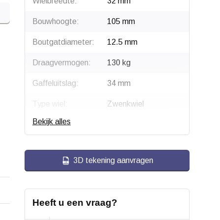
Wielbreedte:
32 mm
Bouwhoogte:
105 mm
Boutgatdiameter:
12.5 mm
Draagvermogen:
130 kg
Gaffeluitslag:
34 mm
Type wiel:
Zwenkwiel
Bekijk alles
Montage:
Boutgatbevestiging
Gaffel:
Staal, verzinkt
3D tekening aanvragen
Wiellager:
Rollager
Bandage:
Polyamide (PA6)
Heeft u een vraag?
Hardheid band:
ca. 75 shore D