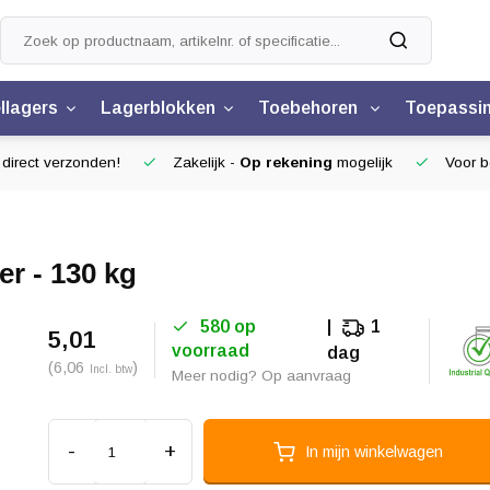
llagers
Lagerblokken
Toebehoren
Toepassi
 direct verzonden!
Zakelijk -
Op rekening
mogelijk
Voor be
er - 130 kg
580 op
1
5,01
voorraad
dag
(6,06
)
Incl. btw
Meer nodig? Op aanvraag
-
+
In mijn winkelwagen