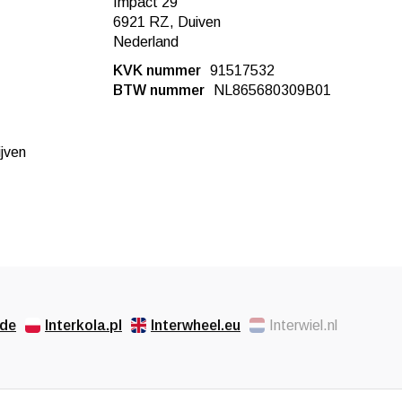
Impact 29
6921 RZ, Duiven
Nederland
KVK nummer
91517532
BTW nummer
NL865680309B01
ijven
.de
Interkola.pl
Interwheel.eu
Interwiel.nl