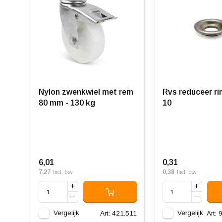
Nylon zwenkwiel met rem
Rvs reduceer ring 12.
80 mm - 130 kg
10
6,01
0,31
7,27
0,38
Incl. btw
Incl. btw
Vergelijk
Vergelijk
Art: 421.511
Art: