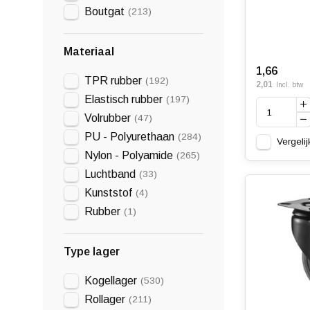
Boutgat
(213)
Materiaal
1,66
TPR rubber
(192)
2,01
Incl. btw
Elastisch rubber
(197)
Volrubber
(47)
PU - Polyurethaan
(284)
Vergelij
Nylon - Polyamide
(265)
Luchtband
(33)
Kunststof
(4)
Rubber
(1)
Type lager
Kogellager
(530)
Rollager
(211)