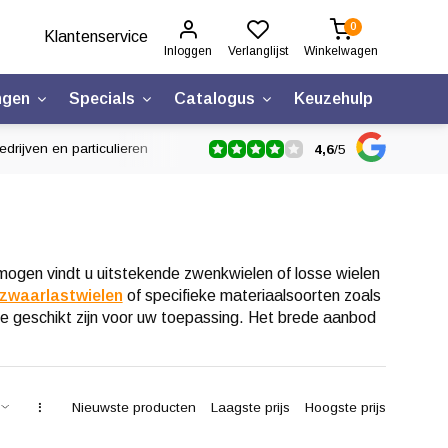
0
Klantenservice
Inloggen
Verlanglijst
Winkelwagen
ngen
Specials
Catalogus
Keuzehulp
drijven en particulieren
4,6
/
5
ogen vindt u uitstekende zwenkwielen of losse wielen
zwaarlastwielen
of specifieke materiaalsoorten zoals
e geschikt zijn voor uw toepassing. Het brede aanbod
Nieuwste producten
Laagste prijs
Hoogste prijs