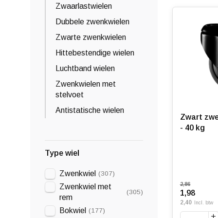
Zwaarlastwielen
Dubbele zwenkwielen
Zwarte zwenkwielen
Hittebestendige wielen
Luchtband wielen
Zwenkwielen met
stelvoet
Antistatische wielen
Zwart zwe
- 40 kg
Type wiel
Zwenkwiel
(307)
2,86
Zwenkwiel met
(305)
1,98
rem
2,40
Incl. btw
Bokwiel
(177)