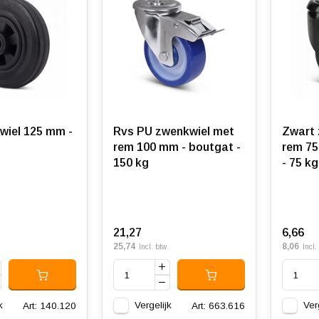
wiel 125 mm -
Rvs PU zwenkwiel met
Zwart 
rem 100 mm - boutgat -
rem 75
150 kg
- 75 kg
21,27
6,66
25,74
8,06
Incl. btw
Incl.
k
Vergelijk
Ver
Art: 140.120
Art: 663.616