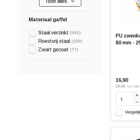
Toon alles
Materiaal gaffel
Staal verzinkt
(541)
PU zwenkw
Roestvrij staal
(159)
80 mm - 2
Zwart gecoat
(77)
16,90
20,45
Incl. btw
Vergelij