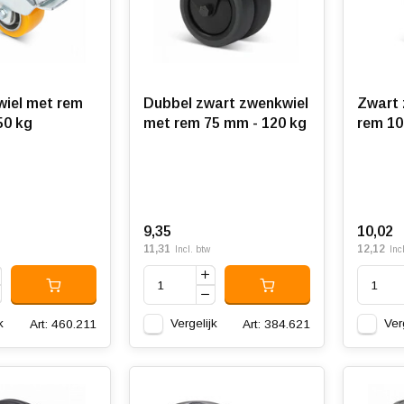
iel met rem
Dubbel zwart zwenkwiel
Zwart 
50 kg
met rem 75 mm - 120 kg
rem 10
9,35
10,02
11,31
12,12
Incl. btw
Inc
k
Vergelijk
Ver
Art: 460.211
Art: 384.621