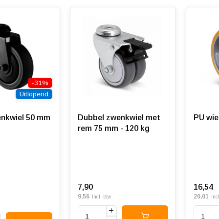
-31%
Uitlopend
nkwiel 50 mm
Dubbel zwenkwiel met
PU wie
rem 75 mm - 120 kg
7,90
16,54
9,56
20,01
Incl. btw
Inc