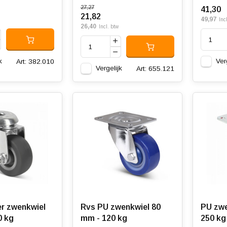
27,27
41,30
21,82
49,97
Inc
26,40
Incl. btw
k
Ver
Art: 382.010
Vergelijk
Art: 655.121
r zwenkwiel
Rvs PU zwenkwiel 80
PU zwe
0 kg
mm - 120 kg
250 kg