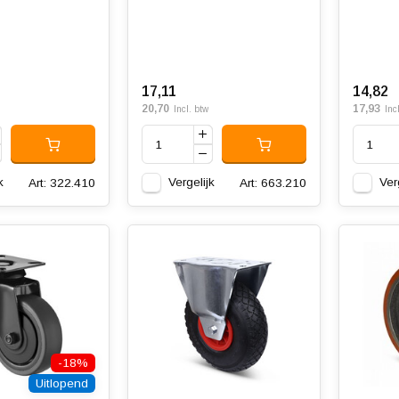
17,11
14,82
20,70
17,93
Incl. btw
Inc
k
Vergelijk
Ver
Art: 322.410
Art: 663.210
-18%
Uitlopend