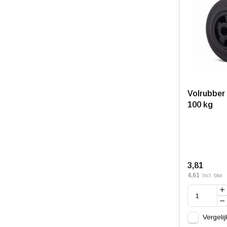
Volrubber 
100 kg
3,81
4,61
Incl. btw
Vergelij