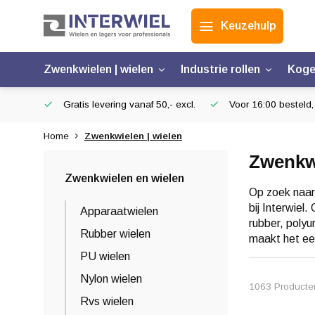
Keuzehulp
Zwenkwielen | wielen
Industrie rollen
Koge
Gratis levering vanaf 50,- excl.
Voor 16:00 besteld,
Home
Zwenkwielen | wielen
Zwenkwi
Zwenkwielen en wielen
Op zoek naar
bij Interwiel
Apparaatwielen
rubber, polyu
Rubber wielen
maakt het een
PU wielen
Nylon wielen
1063 Producte
Rvs wielen