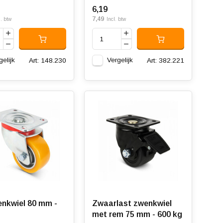
6,19
7,49
l. btw
Incl. btw
gelijk
Vergelijk
Art: 148.230
Art: 382.221
nkwiel 80 mm -
Zwaarlast zwenkwiel
met rem 75 mm - 600 kg