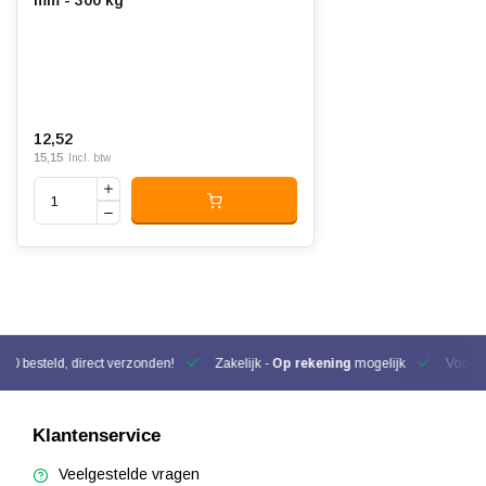
mm - 300 kg
12,52
15,15
Incl. btw
00 besteld, direct verzonden!
Zakelijk -
Op rekening
mogelijk
Voor be
Klantenservice
Veelgestelde vragen