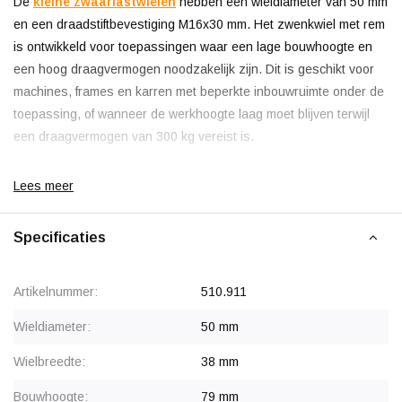
De
kleine zwaarlastwielen
hebben een wieldiameter van 50 mm
en een draadstiftbevestiging M16x30 mm. Het zwenkwiel met rem
is ontwikkeld voor toepassingen waar een lage bouwhoogte en
een hoog draagvermogen noodzakelijk zijn. Dit is geschikt voor
machines, frames en karren met beperkte inbouwruimte onder de
toepassing, of wanneer de werkhoogte laag moet blijven terwijl
een draagvermogen van 300 kg vereist is.
Dit zwenkwiel met rem blokkeert alleen het wiel en niet de
Lees meer
draaikrans. Hierdoor kan het wiel in stilstand nog licht
meezwenken. Bij toepassingen zoals een werktafel kan dit
Specificaties
zorgen voor enige speling of beweging wanneer er kracht op het
blad wordt uitgeoefend.
Artikelnummer:
510.911
Roleigenschappen
Wieldiameter:
50 mm
Wielbreedte:
38 mm
De 50 mm zwaarlastwielen zijn uitgevoerd met een polyamide wiel
en twee kogellagers. De lagers zijn afgedicht met kapjes,
Bouwhoogte:
79 mm