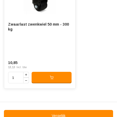
Slijtvast:
Korting vanaf 40 stuks
Geluiddempend:
, neem contact op voor een offerte.
Temperatuur:
- 20 / + 80 °C
Zwaarlast zwenkwiel 50 mm - 300
kg
Geschikt voor:
Vlakke ondergrond
10,85
13,13
Incl. btw
Vergelijk