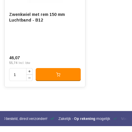
Zwenkwiel met rem 150 mm
Luchtband - B12
46,07
55,74
Incl. btw
00 besteld, direct verzonden!
Zakelijk -
Op rekening
mogelijk
Voor be