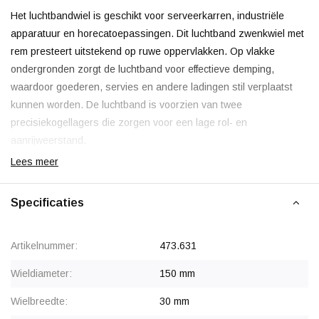
Het luchtbandwiel is geschikt voor serveerkarren, industriële
apparatuur en horecatoepassingen. Dit luchtband zwenkwiel met
rem presteert uitstekend op ruwe oppervlakken. Op vlakke
ondergronden zorgt de luchtband voor effectieve demping,
waardoor goederen, servies en andere ladingen stil verplaatst
kunnen worden. De luchtband is voorzien van twee
precisiekogellagers die zorgen voor een lage rol- en
aanrijweerstand.
Lees meer
Onderhoud
Specificaties
Luchtbanden kunnen na verloop van tijd leeglopen of lek raken.
Voor een lange levensduur is het belangrijk dat het
Artikelnummer:
473.631
draagvermogen van 50 kg niet wordt overschreden en dat de
luchtbanden regelmatig worden opgepompt. Elastisch rubber kan
Wieldiameter:
150 mm
een onderhoudsvrije optie zijn, maar biedt niet dezelfde demping
Wielbreedte:
30 mm
als een luchtband.