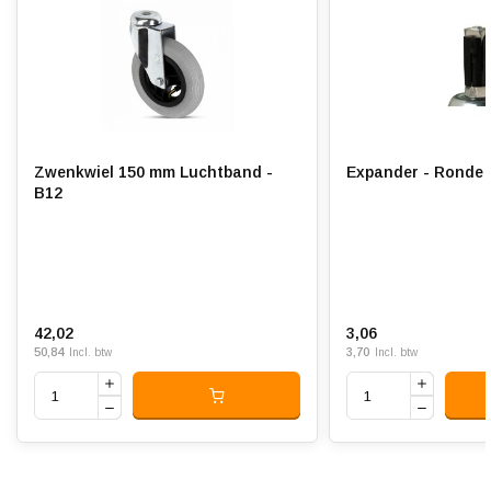
Ply rating:
4
Bandprofiel:
Lijnprofiel
Bandluchtdruk:
2.5 bar
Rolweerstand:
Zwenkwiel 150 mm Luchtband -
Expander - Ronde 
Slijtvast:
B12
Geluiddempend:
Temperatuur:
- 20 / + 80 °C
Geschikt voor:
Vlakke ondergrond en
42,02
3,06
buitenterrein
50,84
3,70
Incl. btw
Incl. btw