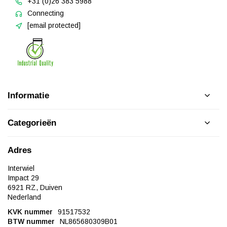
+31 (0)26 383 5988
Connecting
[email protected]
Informatie
Categorieën
Adres
Interwiel
Impact 29
6921 RZ, Duiven
Nederland
KVK nummer
91517532
BTW nummer
NL865680309B01