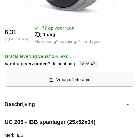
77 op voorraad
6,31
1 dag
(7,64
)
Incl. btw
Meer nodig? Levering: 4 - 5 dagen
Gratis levering vanaf 50,- excl.
Vandaag verzonden?
Je hebt nog:
02
:
26
:
47
Vraag offerte aan
Beschrijving
UC 205 - IBB spanlager (25x52x34)
Merk: IBB