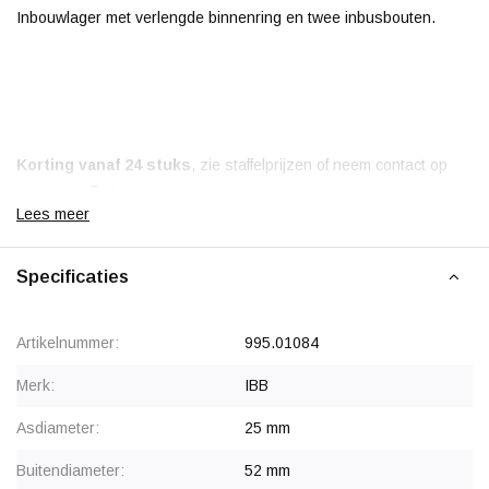
Inbouwlager met verlengde binnenring en twee inbusbouten.
Korting vanaf 24 stuks
, zie staffelprijzen of neem contact op
voor een offerte.
Lees meer
Vanaf 50 stuks prijs op aanvraag.
Specificaties
Artikelnummer:
995.01084
Merk:
IBB
Asdiameter:
25 mm
Buitendiameter:
52 mm