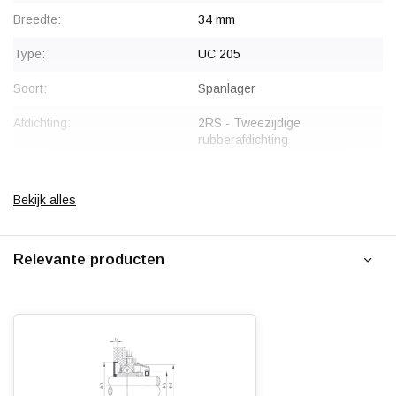
Breedte:
34 mm
Type:
UC 205
Soort:
Spanlager
Afdichting:
2RS - Tweezijdige
rubberafdichting
Gewicht:
0.20 kg
Bekijk alles
Relevante producten