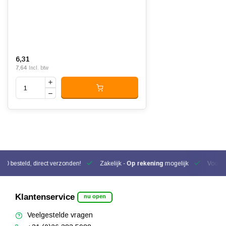
6,31
7,64
Incl. btw
00 besteld, direct verzonden!
Zakelijk -
Op rekening
mogelijk
Voor be
Klantenservice
nu open
Veelgestelde vragen