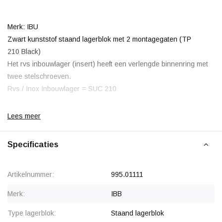
Merk: IBU
Zwart kunststof staand lagerblok met 2 montagegaten (TP
210 Black)
Het rvs inbouwlager (insert) heeft een verlengde binnenring met
twee stelschroeven.
Rvs / Inox Inbouwlager = SUC 210
Ook bekend als; T UCP210 / PPL210 SS / UCP210 SSK
Lees meer
Specificaties
Korting vanaf 12 stuks
, zie staffelprijzen of neem contact op
voor een offerte.
Artikelnummer:
995.01111
Vanaf 50 stuks prijs op aanvraag.
Merk:
IBB
Type lagerblok:
Staand lagerblok