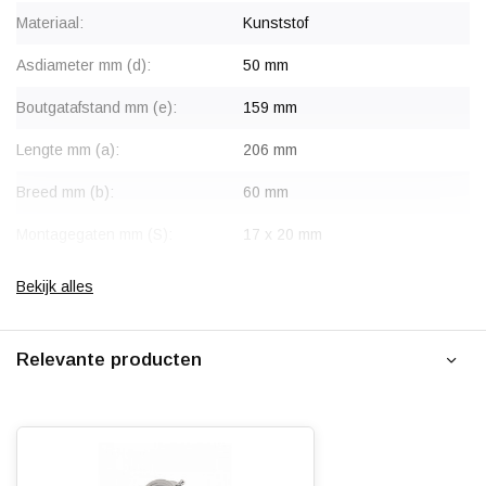
Materiaal:
Kunststof
Asdiameter mm (d):
50 mm
Boutgatafstand mm (e):
159 mm
Lengte mm (a):
206 mm
Breed mm (b):
60 mm
Montagegaten mm (S):
17 x 20 mm
Totale hoogte mm (I / W):
114 mm
Bekijk alles
Gewicht (kg):
1.35 kg
Relevante producten