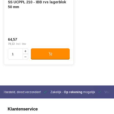
SS UCPPL 210 - IBB rvs lagerblok
50 mm
64,57
78,13
Incl. btw
00 besteld, direct verzonden!
Zakelijk -
Op rekening
mogelijk
Voor be
Klantenservice