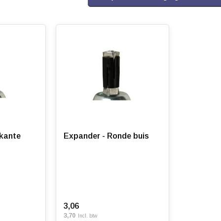
rkante
Expander - Ronde buis
3,06
3,70
Incl. btw