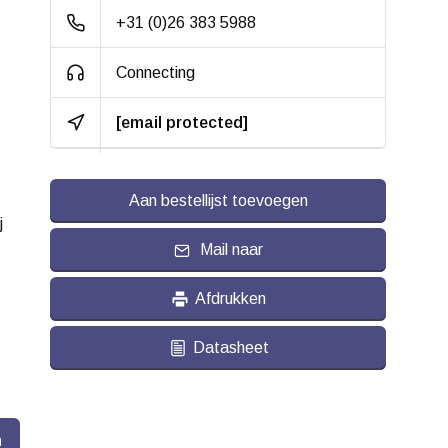
+31 (0)26 383 5988
Bandage:
Grijs Thermoplastisch
rubber (TPR),
Connecting
geïnjecteerd
[email protected]
Hardheid band:
ca. 88 shore A
Rolweerstand:
Aan bestellijst toevoegen
Slijtvast:
j
Geluiddempend:
Mail naar
Temperatuur:
- 20 / + 60 °C
Afdrukken
Geschikt voor:
Vlakke en ruwe
Datasheet
ondergrond
n