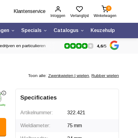
0
Klantenservice
Inloggen
Verlanglijst
Winkelwagen
ngen
Specials
Catalogus
Keuzehulp
drijven en particulieren
4,6
/
5
Toon alle:
Zwenkwielen | wielen
,
Rubber wielen
Specificaties
Artikelnummer:
322.421
Wieldiameter:
75 mm