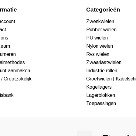
ormatie
Categorieën
 account
Zwenkwielen
act
Rubber wielen
 ons
PU wielen
team
Nylon wielen
urneren
Rvs wielen
almethodes
Zwaarlastwielen
unt aanmaken
Industrie rollen
/ Grootzakelijk
Groefwielen | Kabelsch
Kogellagers
isbank
Lagerblokken
Toepassingen