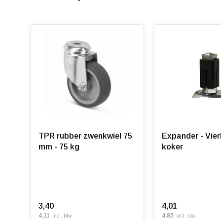
TPR rubber zwenkwiel 75
Expander - Vie
mm - 75 kg
koker
3,40
4,01
4,11
4,85
Incl. btw
Incl. btw