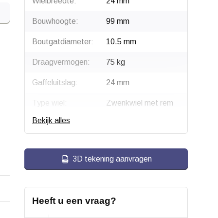
Wielbreedte:
24 mm
Bouwhoogte:
99 mm
Boutgatdiameter:
10.5 mm
Draagvermogen:
75 kg
Gaffeluitslag:
24 mm
Type wiel:
Zwenkwiel met rem
Bekijk alles
Montage:
Boutgatbevestiging
Gaffel:
Staal, verzinkt
3D tekening aanvragen
Rem:
Blokkeert wiel en
draaikrans gelijktijdig
Velg:
Polypropyleen
Heeft u een vraag?
Wiellager:
Glijlager