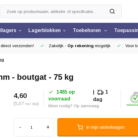
llagers
Lagerblokken
Toebehoren
Toepassi
 direct verzonden!
Zakelijk -
Op rekening
mogelijk
Voor be
kg
m - boutgat - 75 kg
1485 op
1
4,60
voorraad
dag
(5,57
)
Incl. btw
Meer nodig? Op aanvraag
-
+
In mijn winkelwagen