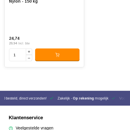
Nylon - 150 kg
24,74
29,94
Incl. btw
00 besteld, direct verzonden!
Zakelijk -
Op rekening
mogelijk
Voor be
Klantenservice
Veelgestelde vragen