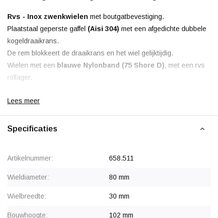
Rvs - Inox zwenkwielen
met boutgatbevestiging.
Plaatstaal geperste gaffel
(Aisi 304)
met een afgedichte dubbele
kogeldraaikrans.
De rem blokkeert de draaikrans en het wiel gelijktijdig.
Wielen met een
blauwe Nylonband (75 Shore D)
, met een rvs
rollager.
Lees meer
Specificaties
Korting vanaf 24 stuks
, zie staffelprijzen of neem contact op
voor een offerte.
Vanaf 50 stuks prijs op aanvraag.
Artikelnummer:
658.511
Wieldiameter:
80 mm
Wielbreedte:
30 mm
Bouwhoogte:
102 mm