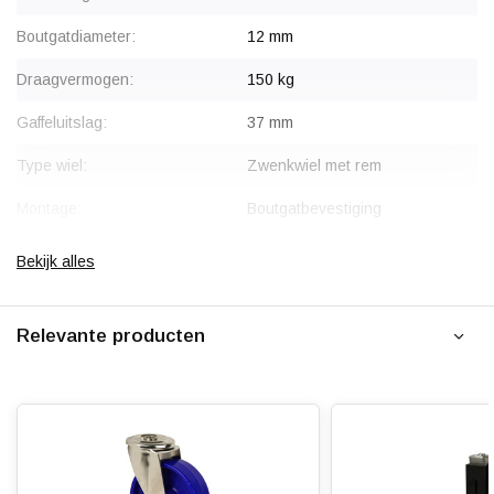
Boutgatdiameter:
12 mm
Draagvermogen:
150 kg
Gaffeluitslag:
37 mm
Type wiel:
Zwenkwiel met rem
Montage:
Boutgatbevestiging
Gaffel:
Roestvrij staal / Inox (304 AISI)
Bekijk alles
Rem:
Blokkeert wiel en draaikrans
gelijktijdig
Relevante producten
Velg:
Polyamide (PA6)
Wiellager:
Rvs / inox rollager
Bandage:
Blauw polyamide
Hardheid band:
ca. 75 shore D