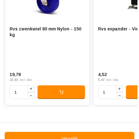
Rolweerstand:
Slijtvast:
Rvs zwenkwiel 80 mm Nylon - 150
Rvs expander - Vie
Geluiddempend:
kg
Temperatuur:
- 20 / + 80 °C
Geschikt voor:
Vlakke en ruwe ondergrond
19,78
4,52
23,93
5,47
Incl. btw
Incl. btw
Vergelijk