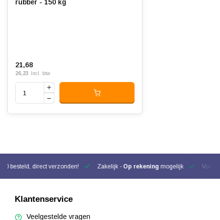
rubber - 150 kg
21,68
26,23
Incl. btw
00 besteld, direct verzonden!
Zakelijk -
Op rekening
mogelijk
Voor be
Klantenservice
Veelgestelde vragen