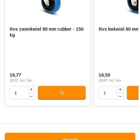
gevulkaniseerd
Hardheid band:
ca. 65 shore A
Rolweerstand:
Rvs zwenkwiel 80 mm rubber - 150
Rvs bokwiel 80 mm 
kg
Slijtvast:
Geluiddempend:
Temperatuur:
- 20 / + 60 °C
18,77
16,59
Geschikt voor:
Vlakke ondergrond en
22,71
20,07
Incl. btw
Incl. btw
buitenterrein
Vergelijk