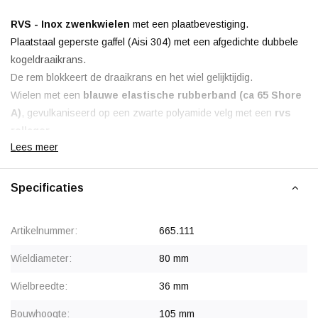
RVS - Inox zwenkwielen
met een plaatbevestiging.
Plaatstaal geperste gaffel (Aisi 304) met een afgedichte dubbele
kogeldraaikrans.
De rem blokkeert de draaikrans en het wiel gelijktijdig.
Wielen met een
blauwe elastische rubberband (ca 65 Shore
A)
, gevulkaniseerd op een zwarte polyamide velg met een
rvs
rollager
.
Lees meer
Non marking, de blauwe band laat geen strepen achter en heeft
een
zeer lage rolweerstand
.
Specificaties
Korting vanaf 24 stuks
, neem contact op voor een offerte.
Artikelnummer:
665.111
Wieldiameter:
80 mm
Wielbreedte:
36 mm
Bouwhoogte:
105 mm