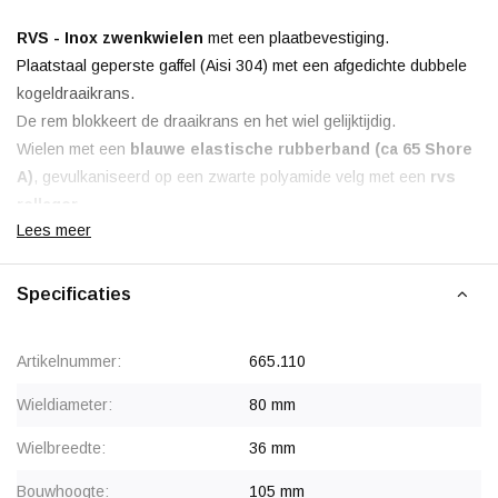
RVS - Inox zwenkwielen
met een plaatbevestiging.
Plaatstaal geperste gaffel (Aisi 304) met een afgedichte dubbele
kogeldraaikrans.
De rem blokkeert de draaikrans en het wiel gelijktijdig.
Wielen met een
blauwe elastische rubberband (ca 65 Shore
A)
, gevulkaniseerd op een zwarte polyamide velg met een
rvs
rollager
.
Lees meer
Non marking, de blauwe band laat geen strepen achter en heeft
een
zeer lage rolweerstand
.
Specificaties
Korting vanaf 24 stuks
, neem contact op voor een offerte.
Artikelnummer:
665.110
Wieldiameter:
80 mm
Wielbreedte:
36 mm
Bouwhoogte:
105 mm