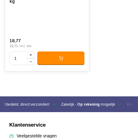
kg
18,77
22,71
Incl. btw
00 besteld, direct verzonden!
Zakelijk -
Op rekening
mogelijk
Voor be
Klantenservice
Veelgestelde vragen