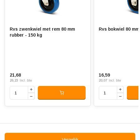
Rolweerstand:
Slijtvast:
Rvs zwenkwiel met rem 80 mm
Rvs bokwiel 80 mm 
Geluiddempend:
rubber - 150 kg
Temperatuur:
- 20 / + 60 °C
Geschikt voor:
Vlakke ondergrond
21,68
16,59
26,23
20,07
Incl. btw
Incl. btw
Vergelijk