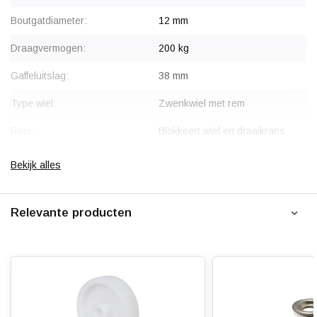
Boutgatdiameter:
12 mm
Draagvermogen:
200 kg
Gaffeluitslag:
38 mm
Type wiel:
Zwenkwiel met rem
Rem:
Blokkeert wiel en draaikrans
gelijktijdig
Bekijk alles
Montage:
Boutgatbevestiging
Gaffel:
Roestvrij staal / Inox (304 AISI)
Relevante producten
Wiellager:
Glijlager
Bandage:
Polyamide (PA6)
Hardheid band:
75 Shore D
Rolweerstand: