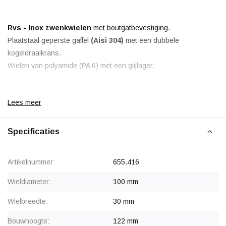
Rvs - Inox zwenkwielen
met boutgatbevestiging.
Plaatstaal geperste gaffel
(Aisi 304)
met een dubbele
kogeldraaikrans.
Wielen van polyamide (PA 6) met een glijlager.
Lees meer
Korting vanaf 24 stuks
, zie staffelprijzen of neem contact op
Specificaties
voor een offerte.
Artikelnummer:
655.416
Wieldiameter:
100 mm
Wielbreedte:
30 mm
Bouwhoogte:
122 mm