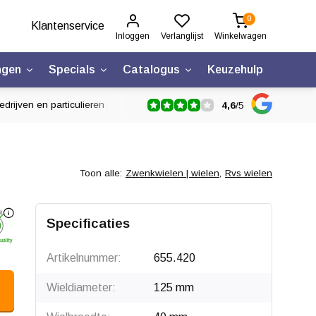
0
Klantenservice
Inloggen
Verlanglijst
Winkelwagen
ngen
Specials
Catalogus
Keuzehulp
drijven en particulieren
4,6
/
5
Toon alle:
Zwenkwielen | wielen
,
Rvs wielen
Specificaties
Artikelnummer:
655.420
Wieldiameter:
125 mm