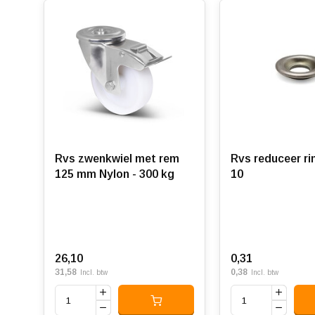
Rvs zwenkwiel met rem
Rvs reduceer ring 12.
125 mm Nylon - 300 kg
10
26,10
0,31
31,58
0,38
Incl. btw
Incl. btw