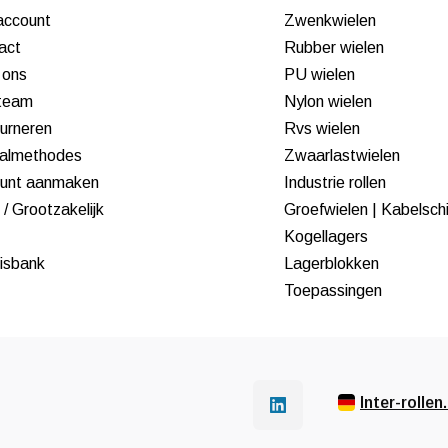
 account
Zwenkwielen
act
Rubber wielen
 ons
PU wielen
team
Nylon wielen
urneren
Rvs wielen
almethodes
Zwaarlastwielen
unt aanmaken
Industrie rollen
/ Grootzakelijk
Groefwielen | Kabelsch
Kogellagers
isbank
Lagerblokken
Toepassingen
Inter-rollen