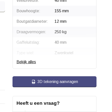
Wielbreedte:
40 mm
Bouwhoogte:
155 mm
Boutgatdiameter:
12 mm
Draagvermogen:
250 kg
Gaffeluitslag:
40 mm
Type wiel:
Zwenkwiel
Bekijk alles
Montage:
Boutgatbevestiging
Gaffel:
Roestvrij staal / Inox
(304 AISI)
3D tekening aanvragen
Wiellager:
Glijlager
Bandage:
Polyamide (PA6)
Heeft u een vraag?
Hardheid band:
75 Shore D