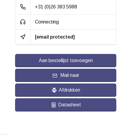
+31 (0)26 383 5988
Rolweerstand:
Connecting
Slijtvast:
Geluiddempend:
[email protected]
Temperatuur:
- 40 / + 90 °C
Aan bestellijst toevoegen
Geschikt voor:
Vlakke ondergrond
Mail naar
Afdrukken
Datasheet