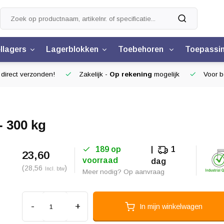
llagers
Lagerblokken
Toebehoren
Toepassi
 direct verzonden!
Zakelijk -
Op rekening
mogelijk
Voor be
- 300 kg
189 op
1
23,60
voorraad
dag
(28,56
)
Incl. btw
Meer nodig? Op aanvraag
-
+
In mijn winkelwagen