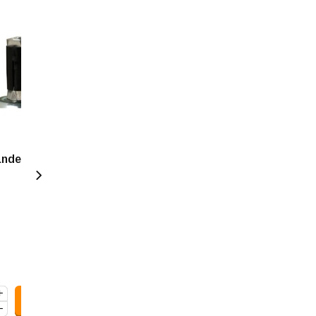
nder - Ronde
Nylon wiel 125 mm - 300
kg
7,50
9,08
Incl. btw