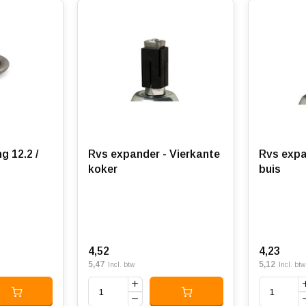
2 /
Rvs expander - Vierkante
Rvs expa
koker
buis
4,52
4,23
5,47
5,12
Incl. btw
Incl. btw