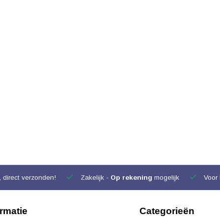
 direct verzonden!
Zakelijk -
Op rekening
mogelijk
Voor 
ormatie
Categorieën