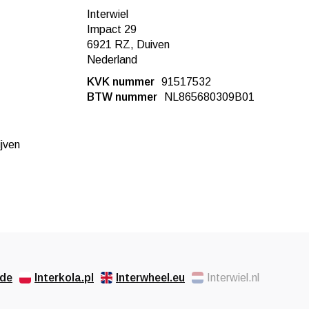
Interwiel
Impact 29
6921 RZ, Duiven
Nederland
KVK nummer
91517532
BTW nummer
NL865680309B01
ijven
.de
Interkola.pl
Interwheel.eu
Interwiel.nl