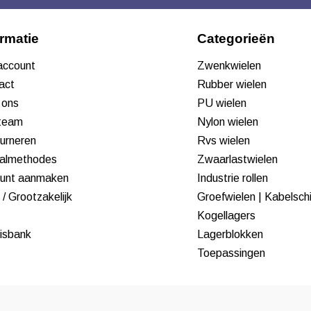
ormatie
Categorieën
 account
Zwenkwielen
act
Rubber wielen
 ons
PU wielen
team
Nylon wielen
urneren
Rvs wielen
almethodes
Zwaarlastwielen
unt aanmaken
Industrie rollen
/ Grootzakelijk
Groefwielen | Kabelsch
Kogellagers
isbank
Lagerblokken
Toepassingen