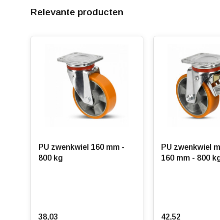
Aluminium / ergonomisch polyurethaan zwaarlas
Relevante producten
- 160 mm -
462.230
/
462.233
- 200 mm -
462.240
/
462.243
Aluminium / gebolleerd polyurethaan zwaarlast 
- 160 mm -
459.235
/
459.236.T
- 200 mm -
459.240
/
459.241.T
PU zwenkwiel 160 mm -
PU zwenkwiel m
800 kg
160 mm - 800 k
38,03
42,52