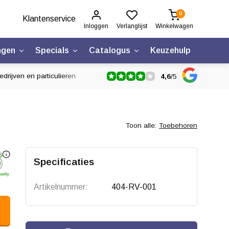
0
Klantenservice
Inloggen
Verlanglijst
Winkelwagen
ngen
Specials
Catalogus
Keuzehulp
drijven en particulieren
4,6
/
5
Toon alle:
Toebehoren
Specificaties
Artikelnummer:
404-RV-001