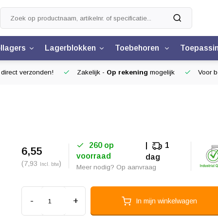
llagers
Lagerblokken
Toebehoren
Toepassi
 direct verzonden!
Zakelijk -
Op rekening
mogelijk
Voor be
260 op
1
6,55
voorraad
dag
(7,93
)
Incl. btw
Meer nodig? Op aanvraag
-
+
In mijn winkelwagen