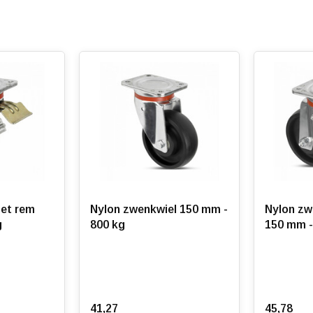
t zwenkwielen
zwenkwielen
et rem
Nylon zwenkwiel 150 mm -
Nylon zw
g
800 kg
150 mm -
41,27
45,78