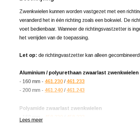
Zwenkwielen kunnen worden vastgezet met een richtin
veranderd het in één richting zoals een bokwiel. De ri
voet bedienbaar. Wanneer de richtingsvastzetter is ing
het verrijden van de toepassing.
Let op:
de richtingvastzetter kan alleen gecombineer
Aluminium / polyurethaan zwaarlast zwenkwielen
- 160 mm -
461.230
/
461.233
- 200 mm -
461.240
/
461.243
Polyamide zwaarlast zwenkwielen
- 160 mm -
458.230
/
458.233
Lees meer
- 200 mm -
458.240
/
458.243