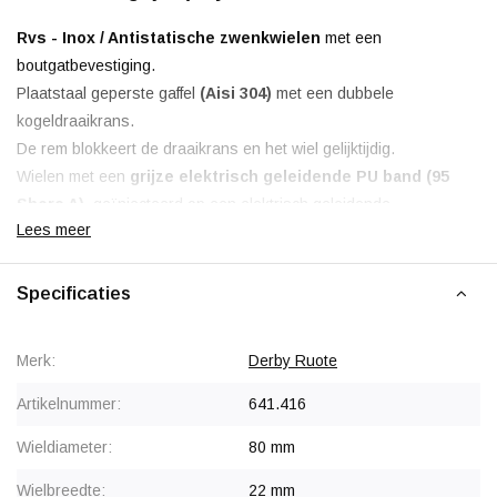
Rvs - Inox / Antistatische zwenkwielen
met een
boutgatbevestiging.
Plaatstaal geperste gaffel
(Aisi 304)
met een dubbele
kogeldraaikrans.
De rem blokkeert de draaikrans en het wiel gelijktijdig.
Wielen met een
grijze elektrisch geleidende PU band (95
Shore A)
, geïnjecteerd op een elektrisch geleidende
Lees meer
polyamidevelg met glijlager en rvs asbus.
Antistatisch < 100.000 Ohm
Specificaties
Korting vanaf 30 stuks
, zie staffelprijzen of neem contact op
voor een offerte.
Merk:
Derby Ruote
Artikelnummer:
641.416
Wieldiameter:
80 mm
Wielbreedte:
22 mm