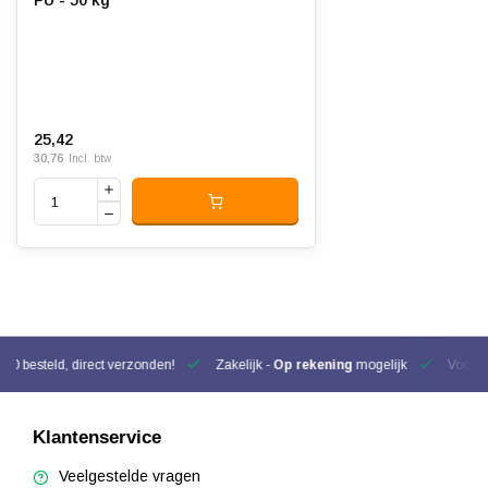
PU - 50 kg
25,42
30,76
Incl. btw
00 besteld, direct verzonden!
Zakelijk -
Op rekening
mogelijk
Voor be
Klantenservice
Veelgestelde vragen