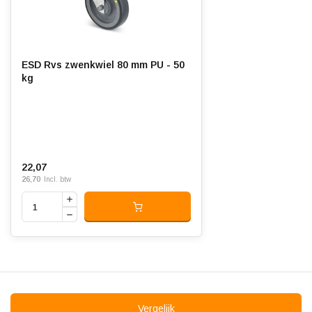
Bandage:
Thermoplastisch polyurethaan
(TPU), geïnjecteerd
Hardheid band:
ca. 95 shore A
ESD Rvs zwenkwiel 80 mm PU - 50
kg
Elektrisch geleidend:
Rolweerstand:
Slijtvast:
22,07
Geluiddempend:
26,70
Incl. btw
Temperatuur:
- 20 / + 80 °C
Geschikt voor:
Vlakke ondergrond
Vergelijk