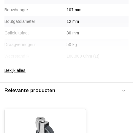
Bouwhoogte:
107 mm
Boutgatdiameter:
12 mm
Gaffeluitslag:
30 mm
Draagvermogen:
50 kg
Weerstand R:
100.000 Ohm (Ω)
Type wiel:
Zwenkwiel met rem
Bekijk alles
Rem:
Blokkeert wiel en draaikrans
gelijktijdig
Relevante producten
Montage:
Boutgatbevestiging
Gaffel:
Roestvrij staal / Inox (304 AISI)
Binnenzijde:
Polyamide
Wiellager:
Glijlager