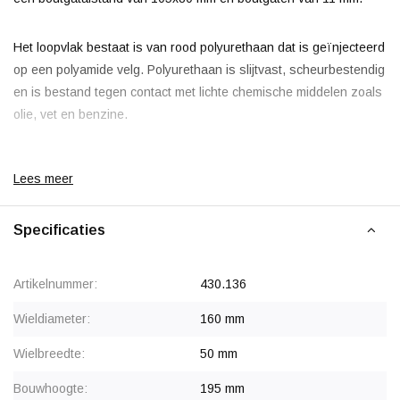
Het loopvlak bestaat is van rood polyurethaan dat is geïnjecteerd
op een polyamide velg. Polyurethaan is slijtvast, scheurbestendig
en is bestand tegen contact met lichte chemische middelen zoals
olie, vet en benzine.
Het wiel heeft een rollager. Vergeleken met een kogellager is de
Lees meer
rolweerstand hoger en is het lager iets gevoeliger voor stof en
vuil rond de naaf, maar een rollager is wel voordeliger.
Specificaties
Korting vanaf 24 stuks
, zie staffelprijzen of neem contact op
voor een offerte.
Artikelnummer:
430.136
Vanaf 50 stuks prijs op aanvraag.
Wieldiameter:
160 mm
Wielbreedte:
50 mm
Bouwhoogte:
195 mm