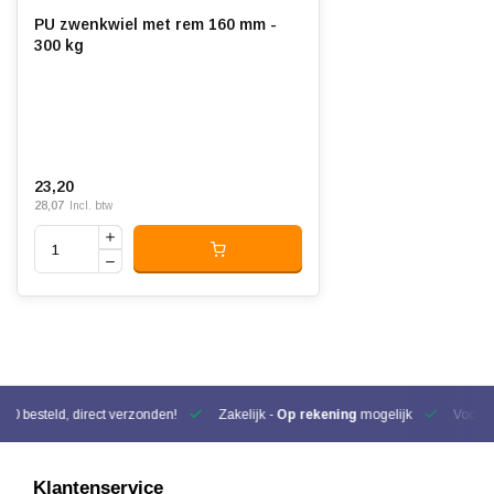
PU zwenkwiel met rem 160 mm -
300 kg
23,20
28,07
Incl. btw
00 besteld, direct verzonden!
Zakelijk -
Op rekening
mogelijk
Voor be
Klantenservice