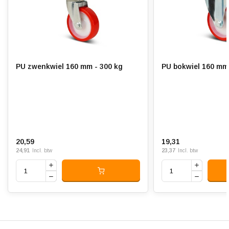
Hardheid band:
ca. 95 shore A
Rolweerstand:
Slijtvast:
PU zwenkwiel 160 mm - 300 kg
PU bokwiel 160 mm 
Geluiddempend:
Temperatuur:
- 20 / + 80 °C
Geschikt voor:
Vlakke en ruwe ondergrond
20,59
19,31
24,91
23,37
Incl. btw
Incl. btw