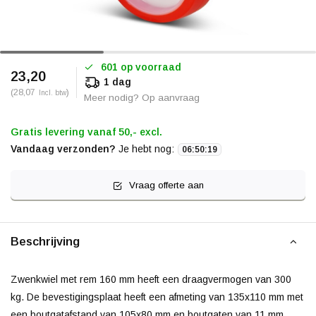
601 op voorraad
23,20
1 dag
(28,07
)
Incl. btw
Meer nodig? Op aanvraag
Gratis levering vanaf 50,- excl.
Vandaag verzonden?
Je hebt nog:
06
:
50
:
19
Vraag offerte aan
Beschrijving
Zwenkwiel met rem 160 mm heeft een draagvermogen van 300
kg. De bevestigingsplaat heeft een afmeting van 135x110 mm met
een boutgatafstand van 105x80 mm en boutgaten van 11 mm.