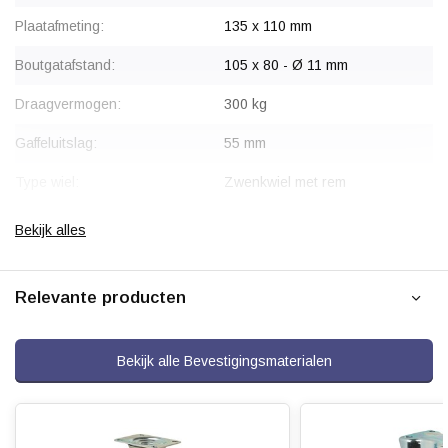
Plaatafmeting:
135 x 110 mm
Boutgatafstand:
105 x 80 - Ø 11 mm
Draagvermogen:
300 kg
Gaffeluitslag:
55 mm
Type wiel:
Zwenkwiel met rem
Montage:
Plaatbevestiging
Bekijk alles
Gaffel:
Staal, verzinkt
Relevante producten
Rem:
Blokkeert wiel en draaikrans
gelijktijdig
Velg:
Polyamide (PA6)
Bekijk alle Bevestigingsmaterialen
Wiellager:
Rollager
Bandage:
Polyurethaan, geïnjecteerd