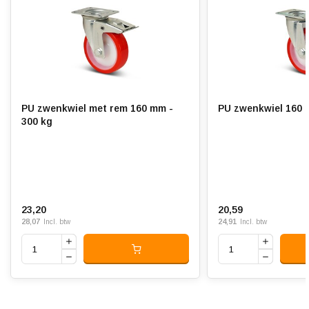
Geluiddempend:
Temperatuur:
- 20 / + 80 °C
Geschikt voor:
Vlakke en ruwe ondergrond
PU zwenkwiel met rem 160 mm -
PU zwenkwiel 160 
300 kg
23,20
20,59
28,07
24,91
Incl. btw
Incl. btw