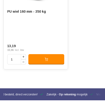
PU wiel 160 mm - 350 kg
13,19
15,96
Incl. btw
00 besteld, direct verzonden!
Zakelijk -
Op rekening
mogelijk
Voor be