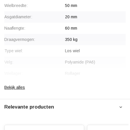
Wielbreedte:
50 mm
Asgatdiameter:
20 mm
Naaflengte:
60 mm
Draagvermogen:
350 kg
Type wiel:
Los wiel
Velg:
Polyamide (PA6)
Wiellager:
Rollager
Bandage:
Rood Polyurethaan,
Bekijk alles
geïnjecteerd
Hardheid band:
ca. 95 shore A
Relevante producten
Rolweerstand:
Slijtvast: