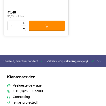
45,48
55,03
Incl. btw
00 besteld, direct verzonden!
Zakelijk -
Op rekening
mogelijk
Voor be
Klantenservice
Veelgestelde vragen
+31 (0)26 383 5988
Connecting
[email protected]