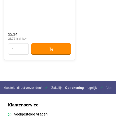
22,14
26,79
Incl. btw
00 besteld, direct verzonden!
Zakelijk -
Op rekening
mogelijk
Voor be
Klantenservice
Veelgestelde vragen