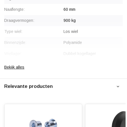
Naaflengte:
60 mm
Draagvermogen:
900 kg
Type wiel:
Los wiel
Binnenzijde:
Polyamide
Wiellager:
Dubbel kogellager
Bandage:
Polyamide
Bekijk alles
Hardheid band:
75 Shore D
Relevante producten
Rolweerstand:
Slijtvast:
Geluiddempend:
Temperatuur:
- 40 / + 90 °C