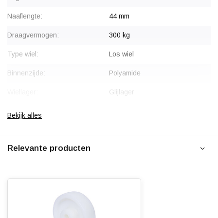
Naaflengte:
44 mm
Draagvermogen:
300 kg
Type wiel:
Los wiel
Binnenzijde:
Polyamide
Wiellager:
Glijlager
Bandage:
Polyamide
Bekijk alles
Hardheid band:
75 Shore D
Relevante producten
Rolweerstand:
Slijtvast:
Geluiddempend:
Temperatuur:
- 40 / + 90 °C