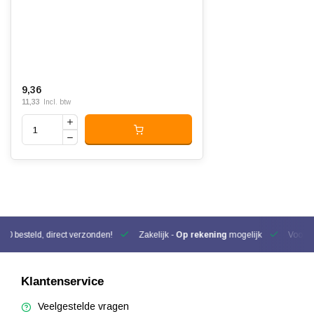
9,36
11,33
Incl. btw
00 besteld, direct verzonden!
Zakelijk -
Op rekening
mogelijk
Voor be
Klantenservice
Veelgestelde vragen