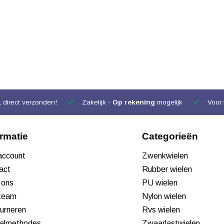
 direct verzonden!
Zakelijk -
Op rekening
mogelijk
Voor 
ormatie
Categorieën
 account
Zwenkwielen
act
Rubber wielen
 ons
PU wielen
team
Nylon wielen
urneren
Rvs wielen
almethodes
Zwaarlastwielen