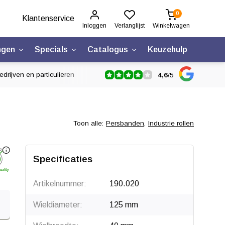
0
Klantenservice
Inloggen
Verlanglijst
Winkelwagen
ngen
Specials
Catalogus
Keuzehulp
drijven en particulieren
4,6
/
5
Toon alle:
Persbanden
,
Industrie rollen
Specificaties
Artikelnummer:
190.020
Wieldiameter:
125 mm