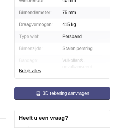
Wielbreedte:
40 mm
Binnendiameter:
75 mm
Draagvermogen:
415 kg
Type wiel:
Persband
Binnenzijde:
Stalen persring
Bandage:
Vulkollan®,
gevulkaniseerd
Bekijk alles
Type loopvlak:
Cilindrisch
Passing:
H11
3D tekening aanvragen
Hardheid band:
ca 92 Shore A
Temperatuur:
- 20 / + 80 °C
Heeft u een vraag?