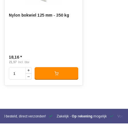
Nylon bokwiel 125 mm - 350 kg
18,16 *
21,97
Incl. btw
00 besteld, direct verzonden!
Zakelijk -
Op rekening
mogelijk
Voor be