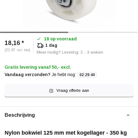
18 op voorraad
18,16 *
1 dag
(21,97
)
Incl. btw
Meer nodig? Levering: 2 - 3 weken
Gratis levering vanaf 50,- excl.
Vandaag verzonden?
Je hebt nog:
02
:
29
:
40
Vraag offerte aan
Beschrijving
Nylon bokwiel 125 mm met kogellager - 350 kg