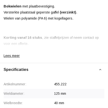
Bokwielen
met plaatbevestiging.
Versterkte plaatstaal geperste gaffel
(verzinkt)
.
Wielen van polyamide (PA 6) met kogellagers.
Korting vanaf 16 stuks
, zie staffelprijzen of neem contact op
voor een offerte.
Lees meer
Specificaties
Artikelnummer:
455.222
Wieldiameter:
125 mm
Wielbreedte:
40 mm