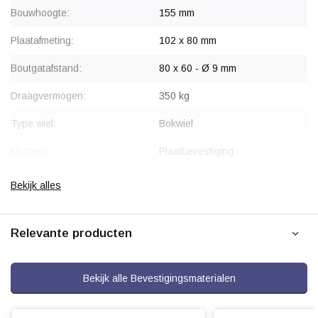
Bouwhoogte:
155 mm
Plaatafmeting:
102 x 80 mm
Boutgatafstand:
80 x 60 - Ø 9 mm
Draagvermogen:
350 kg
Type wiel:
Bokwiel
Montage:
Plaatbevestiging
Gaffel:
Geperst staal, verzinkt
Bekijk alles
Wiellager:
Dubbel kogellager, evenredig
Relevante producten
Bandage:
Polyamide (PA6)
Hardheid band:
ca. 75 Shore D
Bekijk alle Bevestigingsmaterialen
Rolweerstand:
Slijtvast: