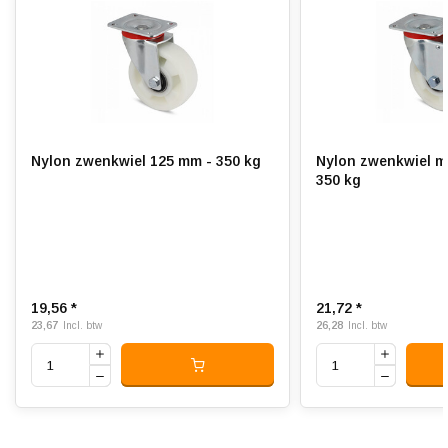
Geluiddempend:
Temperatuur:
- 40 / + 90 °C
Geschikt voor:
Vlakke ondergrond en
buitenterrein
Nylon zwenkwiel 125 mm - 350 kg
Nylon zwenkwiel m
350 kg
19,56 *
21,72 *
23,67
26,28
Incl. btw
Incl. btw