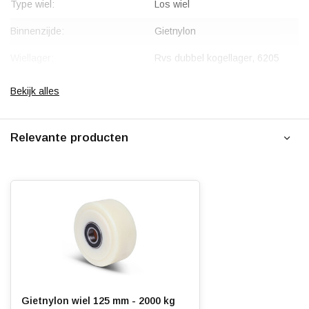
Type wiel:
Los wiel
Binnenzijde:
Gietnylon
Wiellager:
Rvs dubbel kogellager, 6205
2RS C3
Bekijk alles
Bandage:
Gietnylon
Hardheid band:
80 Shore D
Relevante producten
Rolweerstand:
Slijtvast:
Geluiddempend:
Temperatuur:
- 40 / + 90 °C
Ondergrond:
Vlak
Gietnylon wiel 125 mm - 2000 kg