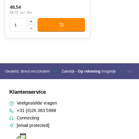
48,54
58,73
Incl. btw
00 besteld, direct verzonden!
Zakelijk -
Op rekening
mogelijk
Voor be
Klantenservice
Veelgestelde vragen
+31 (0)26 383 5988
Connecting
[email protected]