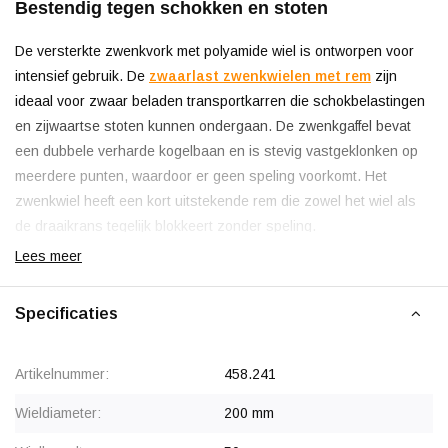
Bestendig tegen schokken en stoten
De versterkte zwenkvork met polyamide wiel is ontworpen voor
intensief gebruik. De
zwaarlast zwenkwielen met rem
zijn
ideaal voor zwaar beladen transportkarren die schokbelastingen
en zijwaartse stoten kunnen ondergaan. De zwenkgaffel bevat
een dubbele verharde kogelbaan en is stevig vastgeklonken op
meerdere punten, waardoor er geen speling voorkomt. Het
zwenkwiel heeft een kort uitstekende rem die zowel het wiel als
de draaikrans tegelijk blokkeert zonder speling.
Lees meer
Slijtvast en lange levensduur
Specificaties
Het polyamide wiel functioneert goed op vlakke betonnen vloeren
met weinig vuil. Voor ondergronden met vuil of ruwe oppervlakken
Artikelnummer:
458.241
is polyurethaan beter geschikt. Polyamide is hard en heeft op
schone, vlakke vloeren een lage rolweerstand. Op ruwe
Wieldiameter:
200 mm
ondergronden kunnen meer trillingen en geluid ontstaan.