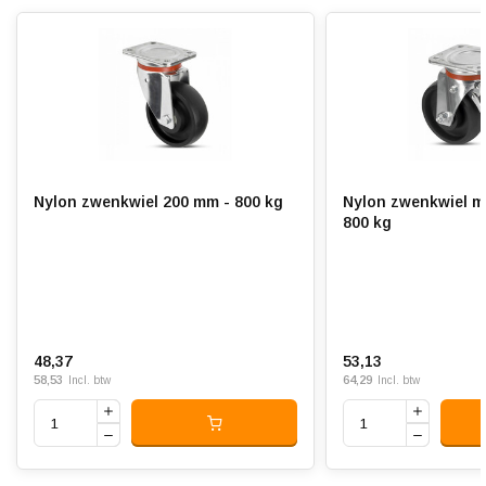
Bandage:
Polyamide (PA6)
Hardheid band:
ca. 75 shore D
Rolweerstand:
Slijtvast:
Geluiddempend:
Nylon zwenkwiel 200 mm - 800 kg
Nylon zwenkwiel m
Temperatuur:
- 20 / + 80 °C
800 kg
Geschikt voor:
Vlakke ondergrond
48,37
53,13
58,53
64,29
Incl. btw
Incl. btw