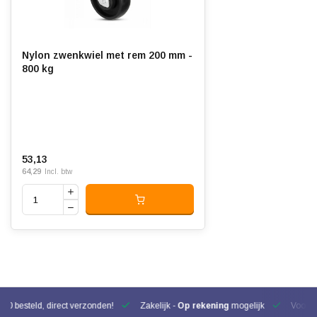
Nylon zwenkwiel met rem 200 mm -
800 kg
53,13
64,29
Incl. btw
00 besteld, direct verzonden!
Zakelijk -
Op rekening
mogelijk
Voor be