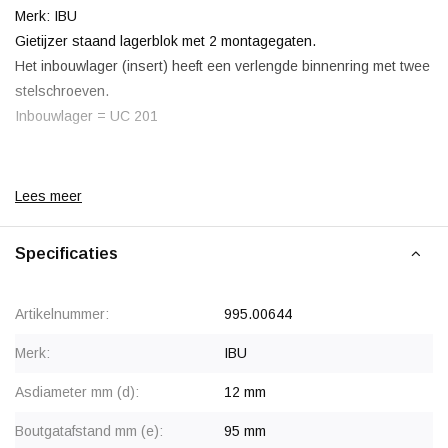
Merk: IBU
Gietijzer staand lagerblok met 2 montagegaten.
Het inbouwlager (insert) heeft een verlengde binnenring met twee
stelschroeven.
Inbouwlager = UC 201
Lees meer
Korting vanaf 20 stuks
, zie staffelprijzen of neem contact op
voor een offerte.
Specificaties
Artikelnummer:
995.00644
Merk:
IBU
Asdiameter mm (d):
12 mm
Boutgatafstand mm (e):
95 mm