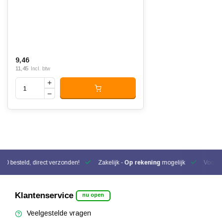
9,46
11,45
Incl. btw
00 besteld, direct verzonden!
Zakelijk -
Op rekening
mogelijk
Voor be
Klantenservice
nu open
Veelgestelde vragen