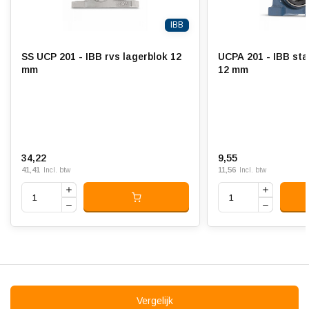
IBB
SS UCP 201 - IBB rvs lagerblok 12
UCPA 201 - IBB st
mm
12 mm
34,22
9,55
41,41
11,56
Incl. btw
Incl. btw
Vergelijk