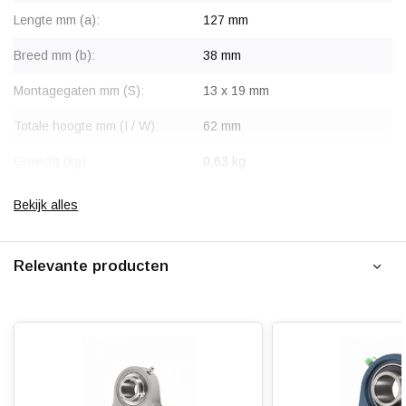
Lengte mm (a):
127 mm
Breed mm (b):
38 mm
Montagegaten mm (S):
13 x 19 mm
Totale hoogte mm (I / W):
62 mm
Gewicht (kg):
0.63 kg
Bekijk alles
Relevante producten