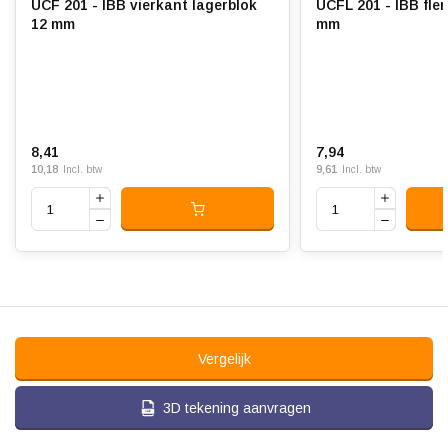
UCF 201 - IBB vierkant lagerblok
UCFL 201 - IBB fle
12 mm
mm
8,41
7,94
10,18
9,61
Incl. btw
Incl. btw
Vergelijk
3D tekening aanvragen