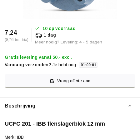
10 op voorraad
7,24
1 dag
(8,76
)
Incl. btw
Meer nodig? Levering: 4 - 5 dagen
Gratis levering vanaf 50,- excl.
Vandaag verzonden?
Je hebt nog:
01
:
09
:
01
Vraag offerte aan
Beschrijving
UCFC 201 - IBB flenslagerblok 12 mm
Merk: IBB