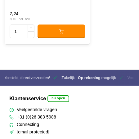
7,24
8,76
Incl. btw
00 besteld, direct verzonden!
Zakelijk -
Op rekening
mogelijk
Voor be
Klantenservice
nu open
Veelgestelde vragen
+31 (0)26 383 5988
Connecting
[email protected]