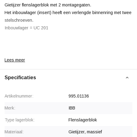
Gietijzer flenslagerblok met 2 montagegaten.
Het inbouwlager (insert) heeft een verlengde binnenring met twee
stelschroeven.
Inbouwlager = UC 201
Korting vanaf 20 stuks
Lees meer
, zie staffelprijzen of neem contact op
voor een offerte.
Vanaf 50 stuks prijs op aanvraag.
Specificaties
Artikelnummer:
995.01136
Merk:
IBB
Type lagerblok:
Flenslagerblok
Materiaal:
Gietijzer, massief