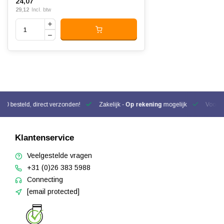
24,07
29,12
Incl. btw
00 besteld, direct verzonden!
Zakelijk -
Op rekening
mogelijk
Voor be
Klantenservice
Veelgestelde vragen
+31 (0)26 383 5988
Connecting
[email protected]