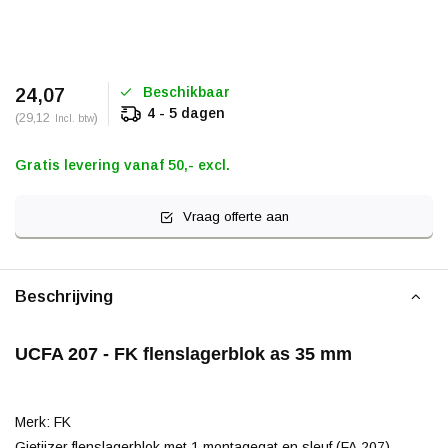
Beschikbaar
24,07
4 - 5 dagen
(29,12
)
Incl. btw
Gratis levering vanaf 50,- excl.
Vraag offerte aan
Beschrijving
UCFA 207 - FK flenslagerblok as 35 mm
Merk: FK
Gietijzer flenslagerblok met 1 montagegat en sleuf (FA 207).