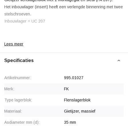
Het inbouwlager (insert) heeft een verlengde binnenring met twee
stelschroeven.
Inbouwlager = UC 207
Lees meer
Korting vanaf 12 stuks
, zie staffelprijzen of neem contact op
voor een offerte.
Specificaties
Artikelnummer:
995.01027
Merk:
FK
Type lagerblok:
Flenslagerblok
Materiaal:
Gietijzer, massief
Asdiameter mm (d):
35 mm