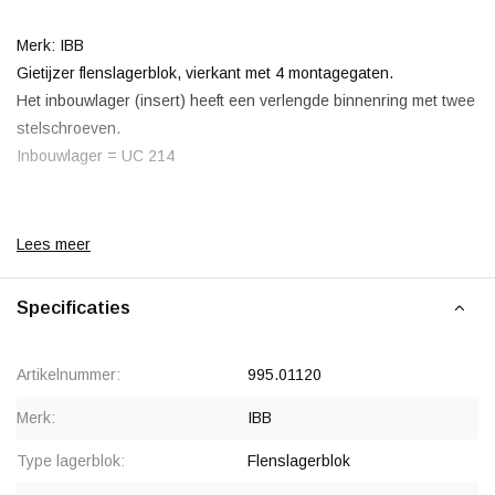
Merk: IBB
Gietijzer flenslagerblok, vierkant met 4 montagegaten.
Het inbouwlager (insert) heeft een verlengde binnenring met twee
stelschroeven.
Inbouwlager = UC 214
Lees meer
Korting vanaf 20 stuks
, zie staffelprijzen of neem contact op
voor een offerte.
Specificaties
Vanaf 50 stuks prijs op aanvraag.
Artikelnummer:
995.01120
Merk:
IBB
Type lagerblok:
Flenslagerblok