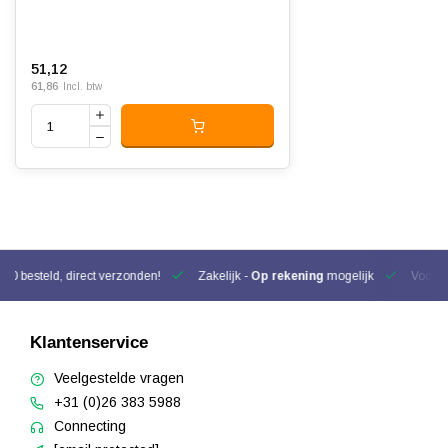
51,12
61,86
Incl. btw
00 besteld, direct verzonden!
Zakelijk -
Op rekening
mogelijk
Voor be
Klantenservice
Veelgestelde vragen
+31 (0)26 383 5988
Connecting