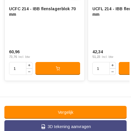
UCFC 214 - IBB flenslagerblok 70
UCFL 214 - IBB fle
mm
mm
60,96
42,34
73,76
51,23
Incl. btw
Incl. btw
Vergelijk
3D tekening aanvragen