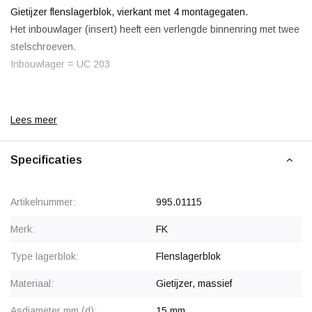
Gietijzer flenslagerblok, vierkant met 4 montagegaten.
Het inbouwlager (insert) heeft een verlengde binnenring met twee
stelschroeven.
Inbouwlager = UC 203
Lees meer
Korting vanaf 20 stuks
, zie staffelprijzen of neem contact op
voor een offerte.
Specificaties
Vanaf 50 stuks prijs op aanvraag.
Artikelnummer:
995.01115
Merk:
FK
Type lagerblok:
Flenslagerblok
Materiaal:
Gietijzer, massief
Asdiameter mm (d):
15 mm