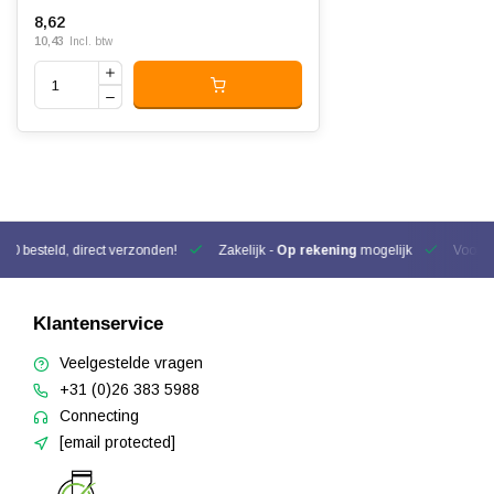
8,62
10,43
Incl. btw
00 besteld, direct verzonden!
Zakelijk -
Op rekening
mogelijk
Voor be
Klantenservice
Veelgestelde vragen
+31 (0)26 383 5988
Connecting
[email protected]