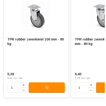
Rolweerstand:
Slijtvast:
Geluiddempend:
Temperatuur:
- 20 / + 60 °C
TPR rubber zwenkwiel 100 mm - 80
TPR rubber zwenkw
Geschikt voor:
Vlakke en ruwe ondergrond
kg
mm - 80 kg
5,38
6,40
6,51
7,74
Incl. btw
Incl. btw