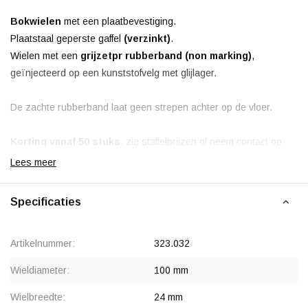
Bokwielen
met een plaatbevestiging.
Plaatstaal geperste gaffel
(verzinkt)
.
Wielen met een
grijze
tpr rubberband (non marking)
,
geïnjecteerd op een kunststofvelg met glijlager.
De zachte rubberband laat geen strepen achter op de vloer.
Korting vanaf 50 stuks
, zie staffelprijzen of neem contact op
voor een offerte.
Lees meer
Specificaties
Artikelnummer:
323.032
Wieldiameter:
100 mm
Wielbreedte:
24 mm