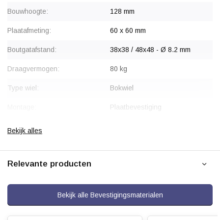
Bouwhoogte:
128 mm
Plaatafmeting:
60 x 60 mm
Boutgatafstand:
38x38 / 48x48 - Ø 8.2 mm
Draagvermogen:
80 kg
Type wiel:
Bokwiel
Montage:
Plaatbevestiging
Gaffel:
Staal, verzinkt
Bekijk alles
Velg:
Polypropyleen
Relevante producten
Wiellager:
Glijlager
Bandage:
Grijs Thermoplastisch rubber
(TPR), geïnjecteerd
Bekijk alle Bevestigingsmaterialen
Hardheid band:
ca. 88 Shore A