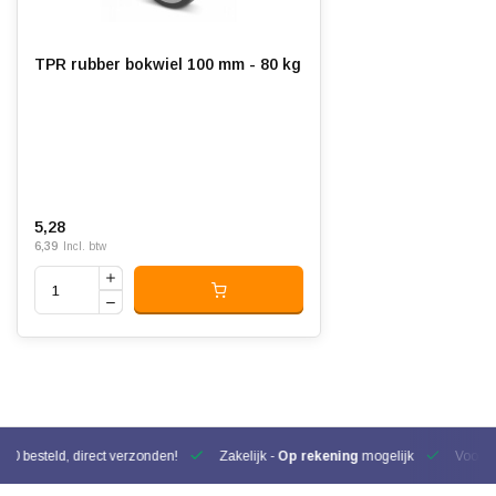
TPR rubber bokwiel 100 mm - 80 kg
5,28
6,39
Incl. btw
00 besteld, direct verzonden!
Zakelijk -
Op rekening
mogelijk
Voor be