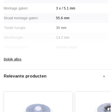
Montage gaten:
3 x / 5.1 mm
Straal montage gaten:
55.6 mm
Totale hoogte:
30 mm
Werkhoogte:
14.2 mm
Materiaal kogel:
Gehard staal
Materiaal behuizing:
Staal, verzinkt
Bekijk alles
Draagvermogen:
55 kg
Relevante producten