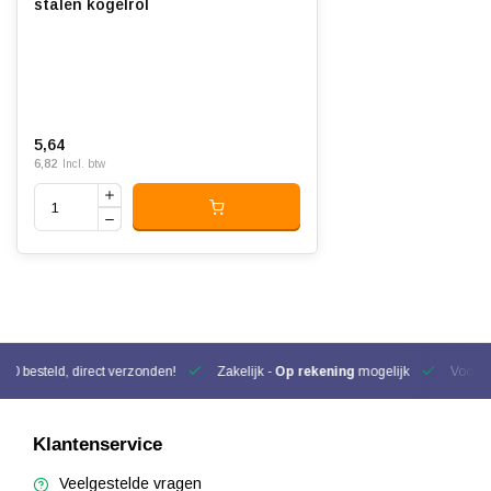
stalen kogelrol
5,64
6,82
Incl. btw
00 besteld, direct verzonden!
Zakelijk -
Op rekening
mogelijk
Voor be
Klantenservice
Veelgestelde vragen