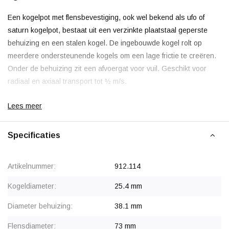
Een kogelpot met flensbevestiging, ook wel bekend als ufo of
saturn kogelpot, bestaat uit een verzinkte plaatstaal geperste
behuizing en een stalen kogel. De ingebouwde kogel rolt op
meerdere ondersteunende kogels om een lage frictie te creëren.
Onder de behuizing zit een afvoergat voor vuil. Geschikt voor
radiaal en axiaal transport tot ½ m/s.
Lees meer
De minimale tussenruimte wordt berekend door de kortste lengte
van het te vervoeren object te delen door 3,5.
Specificaties
Opmerking:
Indien de kogelpot ondersteboven wordt toegepast
wordt het draagvermogen met 30% verminderd.
Artikelnummer:
912.114
Kogeldiameter:
25.4 mm
Diameter behuizing:
38.1 mm
Flensdiameter:
73 mm