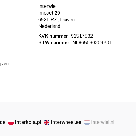
Interwiel
Impact 29
6921 RZ, Duiven
Nederland
KVK nummer
91517532
BTW nummer
NL865680309B01
ijven
.de
Interkola.pl
Interwheel.eu
Interwiel.nl