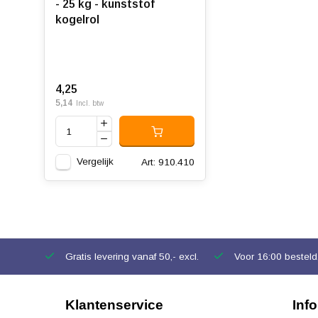
- 25 kg - kunststof
kogelrol
4,25
5,14
Incl. btw
Vergelijk
Art: 910.410
Gratis levering vanaf 50,- excl.
Voor 16:00 besteld,
Klantenservice
Inf