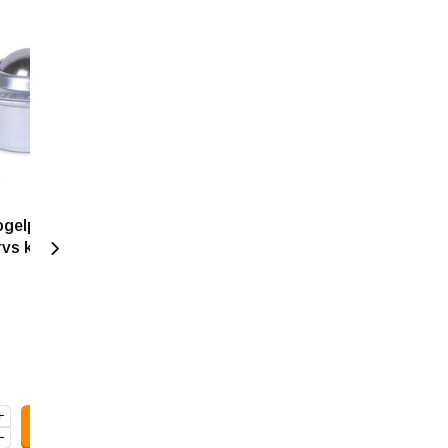
ogelpot 15.8 mm
Rvs kogelpot 15.8 mm -
 rvs kogelrol
60 kg - rvs kogelrol
8,70
10,53
Incl. btw