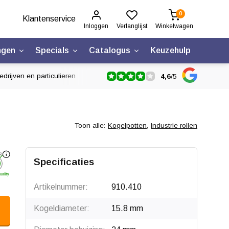
0
Klantenservice
Inloggen
Verlanglijst
Winkelwagen
ngen
Specials
Catalogus
Keuzehulp
drijven en particulieren
4,6
/
5
Toon alle:
Kogelpotten
,
Industrie rollen
Klik om te draaien
Specificaties
Artikelnummer:
910.410
Kogeldiameter:
15.8 mm