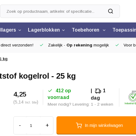
llagers
Lagerblokken
Toebehoren
Toepassi
 direct verzonden!
Zakelijk -
Op rekening
mogelijk
Voor be
5 kg
stof kogelrol - 25 kg
412 op
1
4,25
voorraad
dag
(5,14
)
Incl. btw
Meer nodig? Levering: 1 - 2 weken
-
+
In mijn winkelwagen