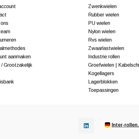
 account
Zwenkwielen
act
Rubber wielen
 ons
PU wielen
team
Nylon wielen
urneren
Rvs wielen
almethodes
Zwaarlastwielen
unt aanmaken
Industrie rollen
/ Grootzakelijk
Groefwielen | Kabelsch
Kogellagers
isbank
Lagerblokken
Toepassingen
Inter-rollen