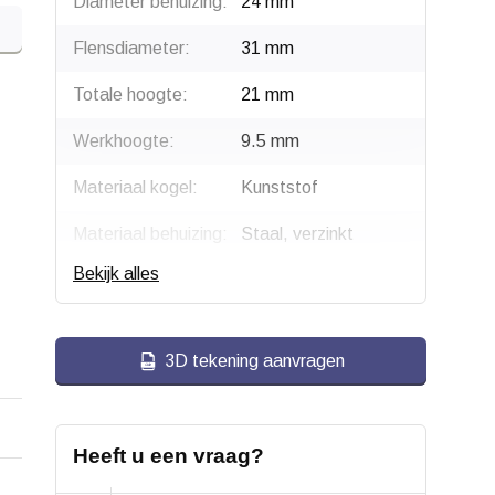
Diameter behuizing:
24 mm
Flensdiameter:
31 mm
Totale hoogte:
21 mm
Werkhoogte:
9.5 mm
Materiaal kogel:
Kunststof
Materiaal behuizing:
Staal, verzinkt
Bekijk alles
Draagvermogen:
25 kg
3D tekening aanvragen
Heeft u een vraag?