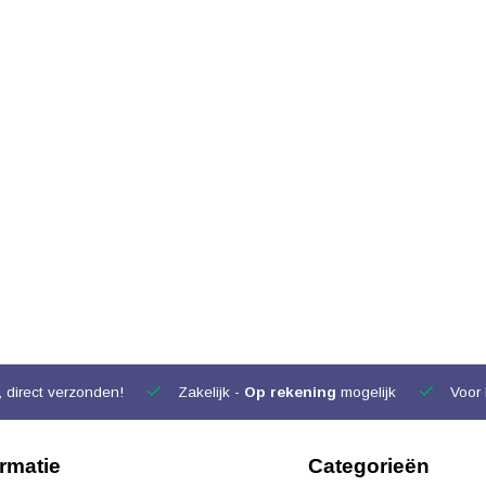
 direct verzonden!
Zakelijk -
Op rekening
mogelijk
Voor 
ormatie
Categorieën